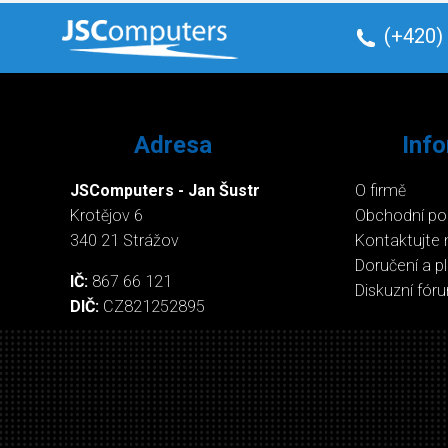
(+420)
Adresa
Inf
JSComputers - Jan Šustr
O firmě
Krotějov 6
Obchodní p
340 21 Strážov
Kontaktujte 
Doručení a p
IČ:
867 66 121
Diskuzní fór
DIČ:
CZ821252895