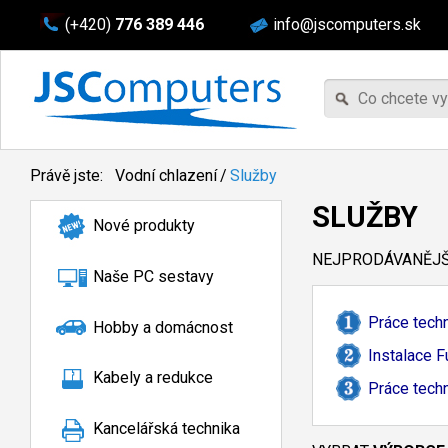
(+420)
776 389 446
info@jscomputers.sk
Právě jste:
Vodní chlazení
/
Služby
SLUŽBY
Nové produkty
NEJPRODÁVANĚJŠÍ
Naše PC sestavy
Práce techn
Hobby a domácnost
Instalace F
Kabely a redukce
Práce techn
Kancelářská technika