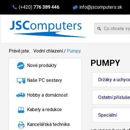
(+420)
776 389 446
info@jscomputers.sk
Právě jste:
Vodní chlazení
/
Pumpy
PUMPY
Nové produkty
Držáky a uchyc
Naše PC sestavy
Hobby a domácnost
Ostatní přísluše
Kabely a redukce
Speciální
Kancelářská technika