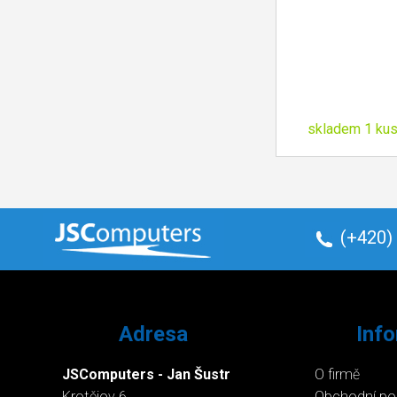
skladem 1 ku
(+420)
Adresa
Inf
JSComputers - Jan Šustr
O firmě
Krotějov 6
Obchodní p