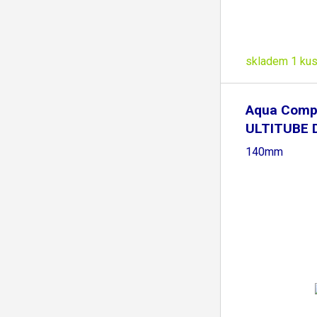
skladem 1 ku
Aqua Comp
ULTITUBE 
Bracket -
140mm