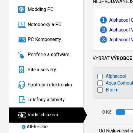
NEJPRODÁVANĚJŠÍ
Modding PC
Alphacool 
Notebooky a PC
Alphacool 
PC Komponenty
Alphacool 
Periferie a software
VYBRAT
VÝROBCE
Sítě a servery
Alphacool
Aqua Comput
Spotřební elektronika
Eheim
Telefony a tablety
Vodní chlazení
All-In-One
Od Nejlevnějšíh