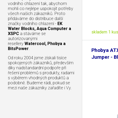
vodního chlazení tak, abychom
mohli co nejlépe uspokojit potřeby
všech našich zákazníků. Proto
přidáváme do distribuce další
značky vodního chlazení -
EK
Water Blocks, Aqua Computer a
skladem 1 ku
XSPC
a stáváme se
autorizovanými
resellery
Watercool, Phobya a
BitsPower
.
Phobya ATX
Jumper - B
Od roku 2004 jsme získali tisíce
spokojených zákazníků, především
díky nadstandardní podpoře při
řešení problémů s produkty, radami
s výběrem vhodných produktů a
podobně. Budeme rádi, pokud se
mezi naše zákazníky zařadíte i Vy.