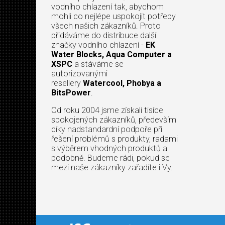
vodního chlazení tak, abychom
mohli co nejlépe uspokojit potřeby
všech našich zákazníků. Proto
přidáváme do distribuce další
značky vodního chlazení -
EK
Water Blocks, Aqua Computer a
XSPC
a stáváme se
autorizovanými
resellery
Watercool, Phobya a
BitsPower
.
Od roku 2004 jsme získali tisíce
spokojených zákazníků, především
díky nadstandardní podpoře při
řešení problémů s produkty, radami
s výběrem vhodných produktů a
podobně. Budeme rádi, pokud se
mezi naše zákazníky zařadíte i Vy.