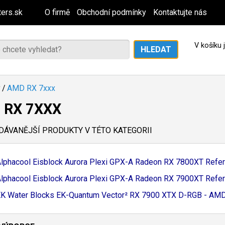
ers.sk
O firmě
Obchodní podmínky
Kontaktujte nás
V košíku
y
/
AMD RX 7xxx
 RX 7XXX
ÁVANĚJŠÍ PRODUKTY V TÉTO KATEGORII
lphacool Eisblock Aurora Plexi GPX-
A Radeon RX 7800XT Refere
lphacool Eisblock Aurora Plexi GPX-
A Radeon RX 7900XT Refere
K Water Blocks EK-
Quantum Vector² RX 7900 XTX D-
RGB - AMD