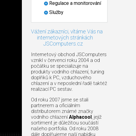
Regulace a monitorování
Služby
Vážení zákazníci, vítáme Vás na
internetových stránkách
JSComputers.cz
Internetový obchod JSComputers
vznikl v červenci roku 2004 a od
počátku se specializuje na
produkty vodního chlazení, tuning
doplňků k PC, vzduchového
chlazení a v neposlední řadě taktéž
realizací PC sestav.
Od roku 2007 jsme se stali
partnerem a oficiálním
distributorem známé značky
vodního chlazení
Alphacool
, jejíž
sortiment je důležitou součástí
našeho portfolia. Od roku 2008
dále doplňujeme naší nabídku