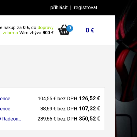
přihlásit
|
registrovat
 je nákup za
0 €
, do
dopravy
0
0 €
zdarma
Vám zbýva
800 €
126,52 €
nce ...
104,55 €
bez DPH
107,32 €
nce ...
88,69 €
bez DPH
350,52 €
 Radeon...
289,66 €
bez DPH