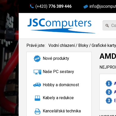
(+420)
776 389 446
info@jscomput
Právě jste:
Vodní chlazení
/
Bloky
/
Grafické kart
AMD
Nové produkty
NEJPROD
Naše PC sestavy
A
Hobby a domácnost
A
Kabely a redukce
E
Kancelářská technika