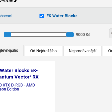
VÝROBCE
phacool
EK Water Blocks
jlevnějšího
Od Nejdražšího
Nejprodávanější
Od
Water Blocks EK-
antum Vector² RX
0 XTX D-RGB - AMD
eon Edition