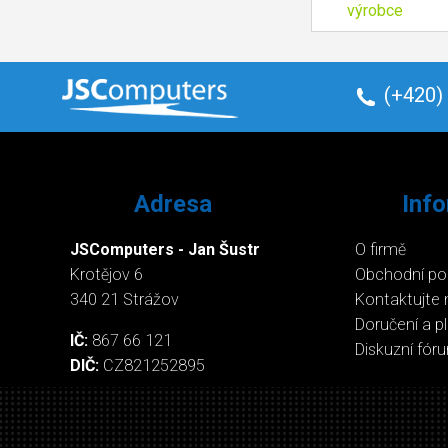
výrobce
(+420)
Adresa
Inf
JSComputers - Jan Šustr
O firmě
Krotějov 6
Obchodní p
340 21 Strážov
Kontaktujte 
Doručení a p
IČ:
867 66 121
Diskuzní fór
DIČ:
CZ821252895