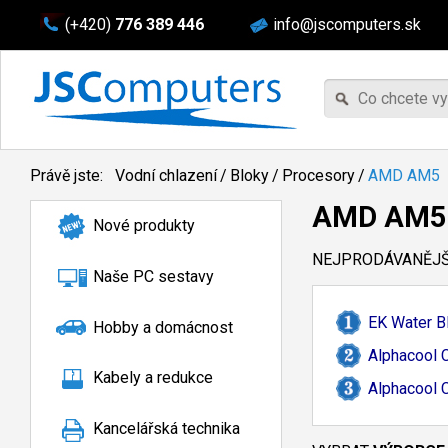
(+420)
776 389 446
info@jscomputers.sk
Právě jste:
Vodní chlazení
/
Bloky
/
Procesory
/
AMD AM5
AMD AM5
Nové produkty
NEJPRODÁVANĚJŠÍ
Naše PC sestavy
EK Water B
Hobby a domácnost
Alphacool 
Kabely a redukce
Alphacool C
Kancelářská technika