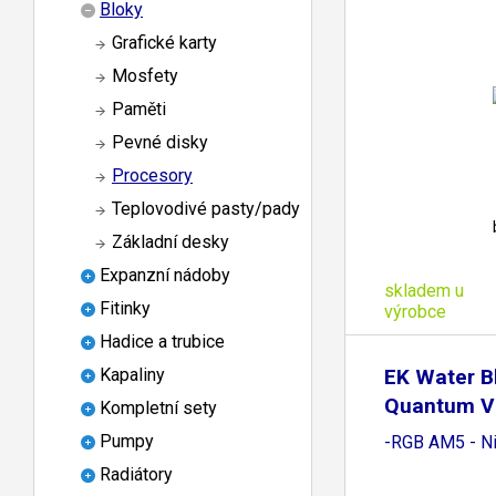
Bloky
Grafické karty
Mosfety
Paměti
Pevné disky
Procesory
Teplovodivé pasty/pady
Základní desky
Expanzní nádoby
skladem u
Fitinky
výrobce
Hadice a trubice
EK Water B
Kapaliny
Quantum Ve
Kompletní sety
Pumpy
-RGB AM5 - Ni
Radiátory