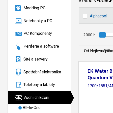
VYBRAT
VÝROBCE
Modding PC
Alphacool
Notebooky a PC
PC Komponenty
Periferie a software
Od Nejlevnějšíh
Sítě a servery
EK Water B
Spotřební elektronika
Quantum Ve
Telefony a tablety
1700/1851/AM
Vodní chlazení
All-In-One