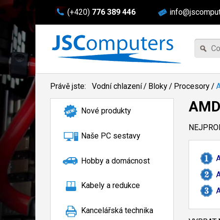
(+420)
776 389 446
info@jscomput
Právě jste:
Vodní chlazení
/
Bloky
/
Procesory
/
AMD
Nové produkty
NEJPROD
Naše PC sestavy
A
Hobby a domácnost
A
Kabely a redukce
A
Kancelářská technika