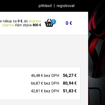
přihlásit
|
registrovat
 je nákup za
0 €
, do
dopravy
0
0 €
zdarma
Vám zbýva
800 €
56,27 €
46,48 €
bez DPH
80,94 €
66,87 €
bez DPH
51,83 €
42,81 €
bez DPH