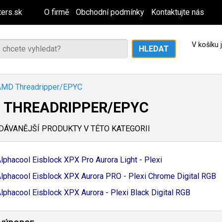
ers.sk
O firmě
Obchodní podmínky
Kontaktujte nás
V košíku
AMD Threadripper/EPYC
 THREADRIPPER/EPYC
ÁVANĚJŠÍ PRODUKTY V TÉTO KATEGORII
lphacool Eisblock XPX Pro Aurora Light - Plexi
lphacool Eisblock XPX Aurora PRO - Plexi Chrome Digital RGB
lphacool Eisblock XPX Aurora - Plexi Black Digital RGB