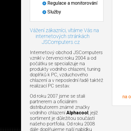
Regulace a monitorování
Služby
Vážení zákazníci, vítáme Vás na
internetových stránkách
JSComputers.cz
Internetový obchod JSComputers
vznikl v červenci roku 2004 a od
počátku se specializuje na
produkty vodního chlazení, tuning
doplňků k PC, vzduchového
chlazení a v neposlední řadě taktéž
realizací PC sestav.
Od roku 2007 jsme se stali
na 
partnerem a oficiálním
distributorem známé značky
vodního chlazení
Alphacool
, jejíž
sortiment je důležitou součástí
našeho portfolia. Od roku 2008
dále doplňujeme naší nabídku