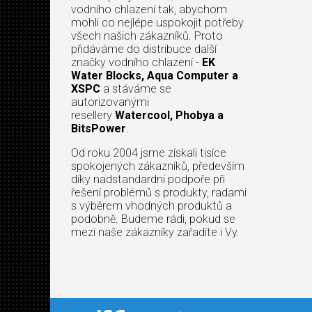
vodního chlazení tak, abychom
mohli co nejlépe uspokojit potřeby
všech našich zákazníků. Proto
přidáváme do distribuce další
značky vodního chlazení -
EK
Water Blocks, Aqua Computer a
XSPC
a stáváme se
autorizovanými
resellery
Watercool, Phobya a
BitsPower
.
Od roku 2004 jsme získali tisíce
spokojených zákazníků, především
díky nadstandardní podpoře při
řešení problémů s produkty, radami
s výběrem vhodných produktů a
podobně. Budeme rádi, pokud se
mezi naše zákazníky zařadíte i Vy.