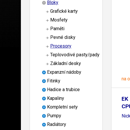
Bloky
Grafické karty
Mosfety
Paměti
Pevné disky
Procesory
Teplovodivé pasty/pady
Základní desky
Expanzní nádoby
na 
Fitinky
Hadice a trubice
EK 
Kapaliny
CP
Kompletní sety
Pumpy
Nick
Radiátory