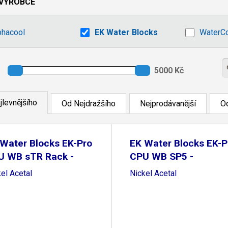
VÝROBCE
phacool
EK Water Blocks
WaterC
jlevnějšího
Od Nejdražšího
Nejprodávanější
Od
Water Blocks EK-Pro
EK Water Blocks EK-P
U WB sTR Rack -
CPU WB SP5 -
el Acetal
Nickel Acetal