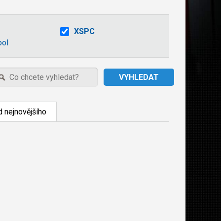
XSPC
ool
 nejnovějšího