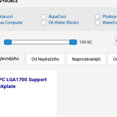
VÝROBCE
phacool
AquaCool
Phobya
ua Computer
EK Water Blocks
WaterC
jlevnějšího
Od Nejdražšího
Nejprodávanější
Od
PC LGA1700 Support
ckplate