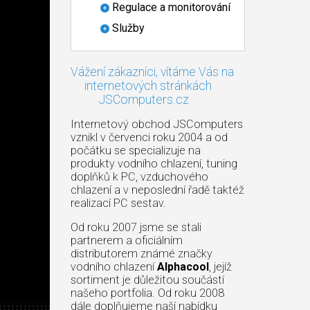
Regulace a monitorování
Služby
Vážení zákazníci, vítáme Vás na
internetových stránkách
JSComputers.cz
Internetový obchod JSComputers
vznikl v červenci roku 2004 a od
počátku se specializuje na
produkty vodního chlazení, tuning
doplňků k PC, vzduchového
chlazení a v neposlední řadě taktéž
realizací PC sestav.
Od roku 2007 jsme se stali
partnerem a oficiálním
distributorem známé značky
vodního chlazení
Alphacool
, jejíž
sortiment je důležitou součástí
našeho portfolia. Od roku 2008
dále doplňujeme naší nabídku