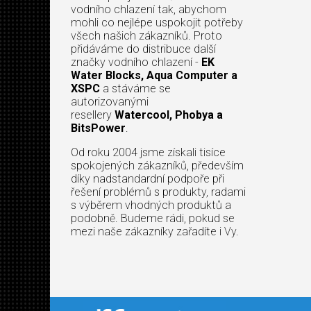
vodního chlazení tak, abychom
mohli co nejlépe uspokojit potřeby
všech našich zákazníků. Proto
přidáváme do distribuce další
značky vodního chlazení -
EK
Water Blocks, Aqua Computer a
XSPC
a stáváme se
autorizovanými
resellery
Watercool, Phobya a
BitsPower
.
Od roku 2004 jsme získali tisíce
spokojených zákazníků, především
díky nadstandardní podpoře při
řešení problémů s produkty, radami
s výběrem vhodných produktů a
podobně. Budeme rádi, pokud se
mezi naše zákazníky zařadíte i Vy.