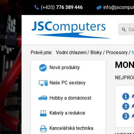
(+420)
776 389 446
info@jscomput
Právě jste:
Vodní chlazení
/
Bloky
/
Procesory
/
M
MON
Nové produkty
NEJPROD
Naše PC sestavy
A
Hobby a domácnost
A
Kabely a redukce
A
Kancelářská technika