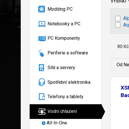
VYBRAT
Modding PC
Al
Notebooky a PC
Aq
PC Komponenty
Periferie a software
Od Ne
Sítě a servery
Spotřební elektronika
XS
Ba
Telefony a tablety
Vodní chlazení
All-In-One