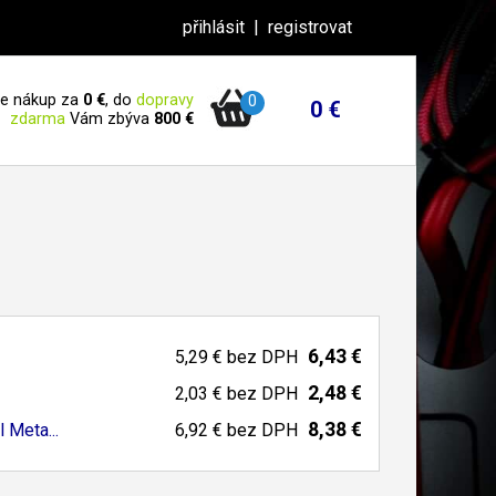
přihlásit
|
registrovat
 je nákup za
0 €
, do
dopravy
0
0 €
zdarma
Vám zbýva
800 €
6,43 €
5,29 €
bez DPH
2,48 €
2,03 €
bez DPH
8,38 €
 Meta...
6,92 €
bez DPH