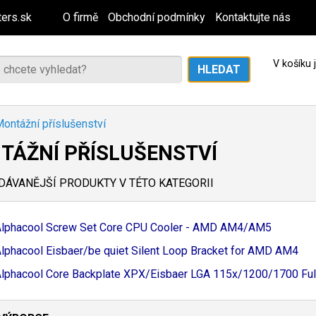
ers.sk
O firmě
Obchodní podmínky
Kontaktujte nás
V košíku
ontážní příslušenství
TÁŽNÍ PŘÍSLUŠENSTVÍ
ÁVANĚJŠÍ PRODUKTY V TÉTO KATEGORII
lphacool Screw Set Core CPU Cooler - AMD AM4/
AM5
lphacool Eisbaer/
be quiet Silent Loop Bracket for AMD AM4
lphacool Core Backplate XPX/
Eisbaer LGA 115x/
1200/
1700 Full