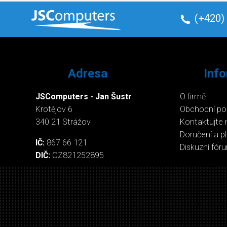
(+420)
Adresa
Inf
JSComputers - Jan Šustr
O firmě
Krotějov 6
Obchodní p
340 21 Strážov
Kontaktujte 
Doručení a p
IČ:
867 66 121
Diskuzní fór
DIČ:
CZ821252895