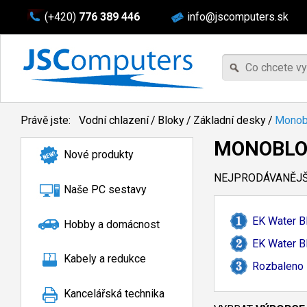
(+420)
776 389 446
info@jscomputers.sk
Právě jste:
Vodní chlazení
/
Bloky
/
Základní desky
/
Monob
MONOBLO
Nové produkty
NEJPRODÁVANĚJŠÍ
Naše PC sestavy
EK Water B
Hobby a domácnost
EK Water B
Kabely a redukce
Rozbaleno 
Kancelářská technika