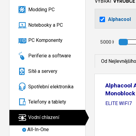
VYBRAT
VÝROBCE
Modding PC
Alphacool
Notebooky a PC
PC Komponenty
Periferie a software
Od Nejlevnějšíh
Sítě a servery
Alphacool 
Spotřební elektronika
Monoblock
AORUS
Telefony a tablety
ELITE WIFI7
Vodní chlazení
All-In-One