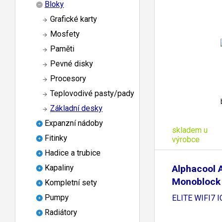
Bloky
Grafické karty
Mosfety
Paměti
Pevné disky
Procesory
Teplovodivé pasty/pady
Základní desky
Expanzní nádoby
skladem u
Fitinky
výrobce
Hadice a trubice
Alphacool 
Kapaliny
Monoblock
Kompletní sety
AORUS
Pumpy
ELITE WIFI7 I
Radiátory