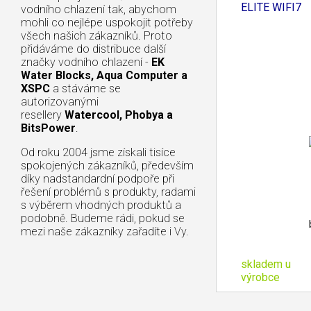
AORUS
ELITE WIFI7
vodního chlazení tak, abychom
mohli co nejlépe uspokojit potřeby
všech našich zákazníků. Proto
přidáváme do distribuce další
značky vodního chlazení -
EK
Water Blocks, Aqua Computer a
XSPC
a stáváme se
autorizovanými
resellery
Watercool, Phobya a
BitsPower
.
Od roku 2004 jsme získali tisíce
spokojených zákazníků, především
díky nadstandardní podpoře při
řešení problémů s produkty, radami
s výběrem vhodných produktů a
podobně. Budeme rádi, pokud se
mezi naše zákazníky zařadíte i Vy.
skladem u
výrobce