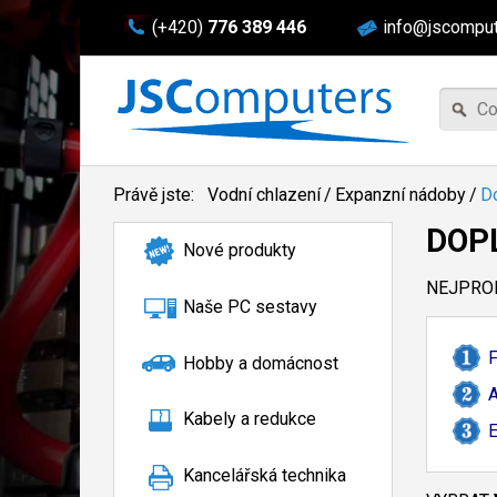
(+420)
776 389 446
info@jscomput
Právě jste:
Vodní chlazení
/
Expanzní nádoby
/
Do
DOP
Nové produkty
NEJPROD
Naše PC sestavy
F
Hobby a domácnost
A
Kabely a redukce
E
Kancelářská technika