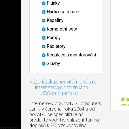
Fitinky
Hadice a trubice
Kapaliny
Kompletní sety
Pumpy
Radiátory
Regulace a monitorování
Služby
Vážení zákazníci, vítáme Vás na
internetových stránkách
JSComputers.cz
skl
Internetový obchod JSComputers
výr
vznikl v červenci roku 2004 a od
počátku se specializuje na
produkty vodního chlazení, tuning
doplňků k PC, vzduchového