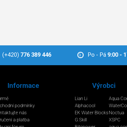
(+420)
776 389 446
Po - Pá
9:00 - 
Informace
Výrobci
firmě
Lian Li
Aqua Co
chodní podmínky
Alphacool
WaterCo
ntaktujte nás
EK Water Blocks
Noctua
ručení a platba
G.Skill
XSPC
skuzní fórum
Bitspower
aqua co