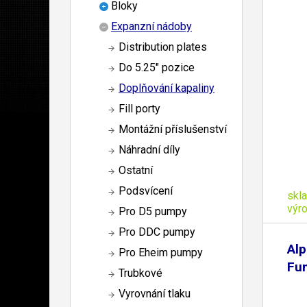
Bloky
Expanzní nádoby
Distribution plates
Do 5.25" pozice
Doplňování kapaliny
Fill porty
Montážní příslušenství
Náhradní díly
Ostatní
Podsvícení
skl
výr
Pro D5 pumpy
Pro DDC pumpy
Alp
Pro Eheim pumpy
Fun
Trubkové
Vyrovnání tlaku