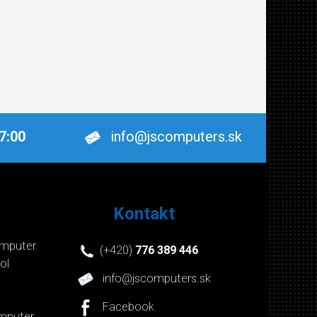
17:00
info@jscomputers.sk
Kontakt
mputer
(+420)
776 389 446
ol
info@jscomputers.sk
Facebook
mputer