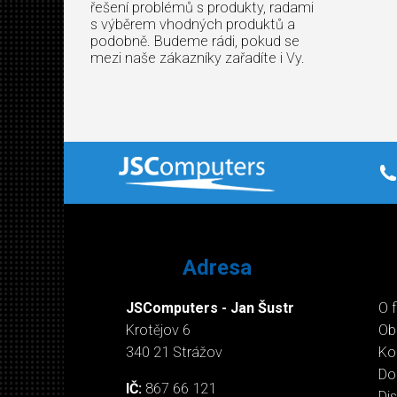
řešení problémů s produkty, radami
s výběrem vhodných produktů a
podobně. Budeme rádi, pokud se
mezi naše zákazníky zařadíte i Vy.
Adresa
JSComputers - Jan Šustr
O 
Krotějov 6
Ob
340 21 Strážov
Ko
Do
IČ:
867 66 121
Di