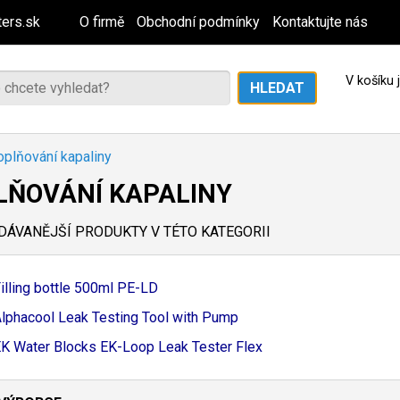
ers.sk
O firmě
Obchodní podmínky
Kontaktujte nás
V košíku
plňování kapaliny
LŇOVÁNÍ KAPALINY
ÁVANĚJŠÍ PRODUKTY V TÉTO KATEGORII
illing bottle 500ml PE-
LD
lphacool Leak Testing Tool with Pump
K Water Blocks EK-
Loop Leak Tester Flex