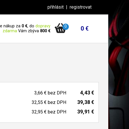
přihlásit
|
registrovat
 je nákup za
0 €
, do
dopravy
0
0 €
zdarma
Vám zbýva
800 €
4,43 €
3,66 €
bez DPH
39,38 €
32,55 €
bez DPH
39,91 €
32,95 €
bez DPH