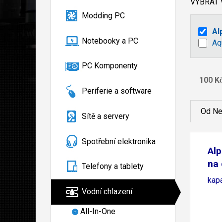
VYBRAT
Modding PC
Al
Notebooky a PC
Aq
PC Komponenty
Periferie a software
Od Ne
Sítě a servery
Spotřební elektronika
Al
na 
Telefony a tablety
kapa
Vodní chlazení
All-In-One