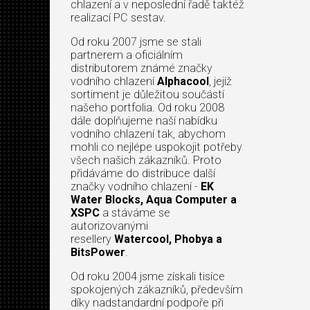
chlazení a v neposlední řadě taktéž
realizací PC sestav.
Od roku 2007 jsme se stali
partnerem a oficiálním
distributorem známé značky
vodního chlazení
Alphacool
, jejíž
sortiment je důležitou součástí
našeho portfolia. Od roku 2008
dále doplňujeme naší nabídku
vodního chlazení tak, abychom
mohli co nejlépe uspokojit potřeby
všech našich zákazníků. Proto
přidáváme do distribuce další
značky vodního chlazení -
EK
Water Blocks, Aqua Computer a
XSPC
a stáváme se
autorizovanými
resellery
Watercool, Phobya a
BitsPower
.
Od roku 2004 jsme získali tisíce
spokojených zákazníků, především
díky nadstandardní podpoře při