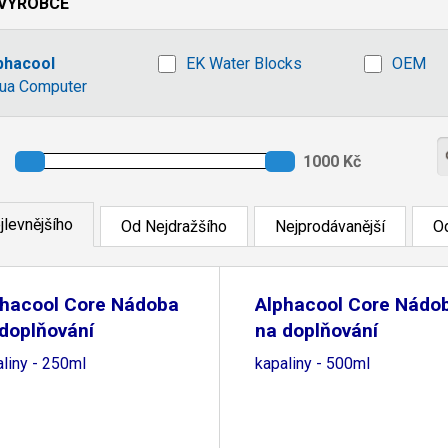
VÝROBCE
phacool
EK Water Blocks
OEM
ua Computer
jlevnějšího
Od Nejdražšího
Nejprodávanější
Od
phacool Core Nádoba
Alphacool Core Nádo
doplňování
na doplňování
liny - 250ml
kapaliny - 500ml