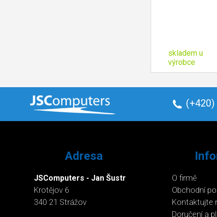
skladem u
výrobce
(+420)
Adresa
Inf
JSComputers - Jan Šustr
O firmě
Krotějov 6
Obchodní p
340 21 Strážov
Kontaktujte 
Doručení a p