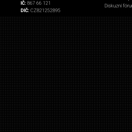
IČ:
867 66 121
Diskuzní fór
DIČ:
CZ821252895