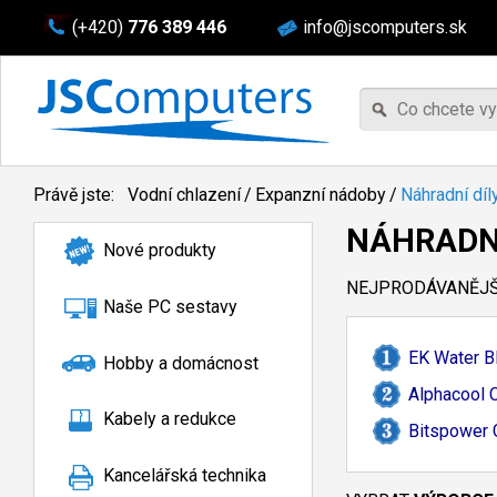
(+420)
776 389 446
info@jscomputers.sk
Právě jste:
Vodní chlazení
/
Expanzní nádoby
/
Náhradní díl
NÁHRADNÍ
Nové produkty
NEJPRODÁVANĚJŠÍ
Naše PC sestavy
EK Water B
Hobby a domácnost
Alphacool 
Kabely a redukce
Bitspower 
Kancelářská technika