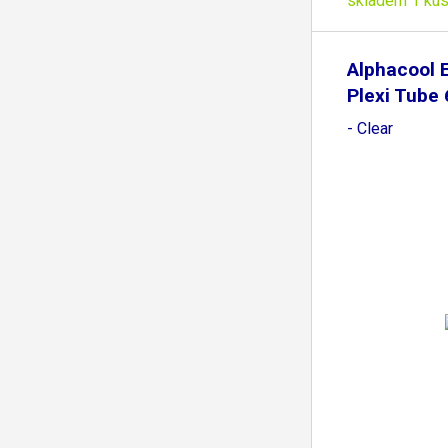
skladem 1 ku
Alphacool 
Plexi Tub
- Clear