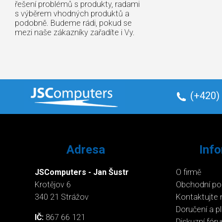
řešení problémů s produkty, radami
s výběrem vhodných produktů a
podobně. Budeme rádi, pokud se
mezi naše zákazníky zařadíte i Vy.
(+420)
Adresa
Inf
JSComputers - Jan Šustr
O firmě
Krotějov 6
Obchodní p
340 21 Strážov
Kontaktujte 
Doručení a p
IČ:
867 66 121
Diskuzní fór