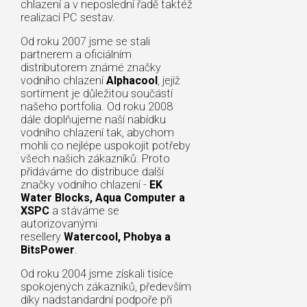
chlazení a v neposlední řadě taktéž
realizací PC sestav.
Od roku 2007 jsme se stali
partnerem a oficiálním
distributorem známé značky
vodního chlazení
Alphacool
, jejíž
sortiment je důležitou součástí
našeho portfolia. Od roku 2008
dále doplňujeme naší nabídku
vodního chlazení tak, abychom
mohli co nejlépe uspokojit potřeby
všech našich zákazníků. Proto
přidáváme do distribuce další
značky vodního chlazení -
EK
Water Blocks, Aqua Computer a
XSPC
a stáváme se
autorizovanými
resellery
Watercool, Phobya a
BitsPower
.
Od roku 2004 jsme získali tisíce
spokojených zákazníků, především
díky nadstandardní podpoře při