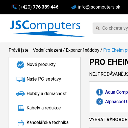
(+420)
776 389 446
info@jscomputers.sk
Právě jste:
Vodní chlazení
/
Expanzní nádoby
/
Pro Eheim 
PRO EHE
Nové produkty
NEJPRODÁVANĚJŠÍ
Naše PC sestavy
Aqua Compu
Hobby a domácnost
Alphacool 
Kabely a redukce
VYBRAT
VÝROBCE
Kancelářská technika