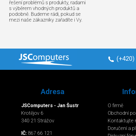
řešení problémů s produkty, radami
s výběrem vhodných produktů a
podobně. Budeme rádi, pokud se
mezi naše zákazníky zařadíte i Vy.
(+420)
Adresa
Inf
JSComputers - Jan Šustr
O firmě
Krotějov 6
Obchodní p
340 21 Strážov
Kontaktujte 
Doručení a p
IČ:
867 66 121
Diskuzní fór