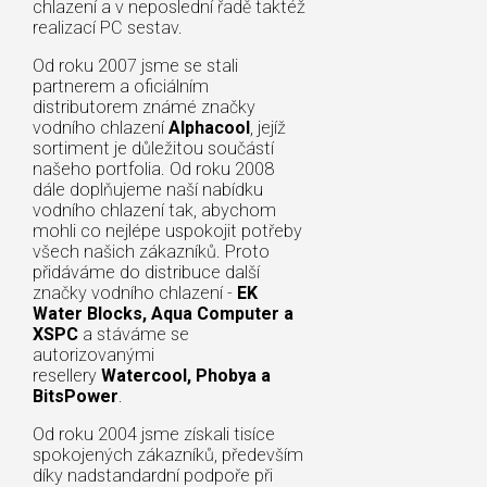
chlazení a v neposlední řadě taktéž
realizací PC sestav.
Od roku 2007 jsme se stali
partnerem a oficiálním
distributorem známé značky
vodního chlazení
Alphacool
, jejíž
sortiment je důležitou součástí
našeho portfolia. Od roku 2008
dále doplňujeme naší nabídku
vodního chlazení tak, abychom
mohli co nejlépe uspokojit potřeby
všech našich zákazníků. Proto
přidáváme do distribuce další
značky vodního chlazení -
EK
Water Blocks, Aqua Computer a
XSPC
a stáváme se
autorizovanými
resellery
Watercool, Phobya a
BitsPower
.
Od roku 2004 jsme získali tisíce
spokojených zákazníků, především
díky nadstandardní podpoře při