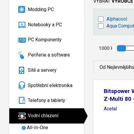
VYBRAT
VÝROBCE
Modding PC
Alphacool
Notebooky a PC
Aqua Comput
PC Komponenty
Periferie a software
Od Nejlevnějšíh
Sítě a servery
Spotřební elektronika
Bitspower 
Z-Multi 80 
Telefony a tablety
Acetal
Vodní chlazení
All-In-One