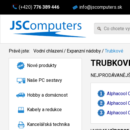
(+420)
776 389 446
info@jscomputers.sk
Právě jste:
Vodní chlazení
/
Expanzní nádoby
/
Trubkové
TRUBKOV
Nové produkty
NEJPRODÁVANĚJŠÍ
Naše PC sestavy
Alphacool 
Hobby a domácnost
Alphacool 
Kabely a redukce
Alphacool 
Kancelářská technika