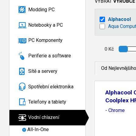
VYBRAT
VÝROBCE
Modding PC
Alphacool
Notebooky a PC
Aqua Comput
PC Komponenty
Periferie a software
Od Nejlevnějšíh
Sítě a servery
Spotřební elektronika
Alphacool 
Coolplex H
Telefony a tablety
- Chrome
Vodní chlazení
All-In-One