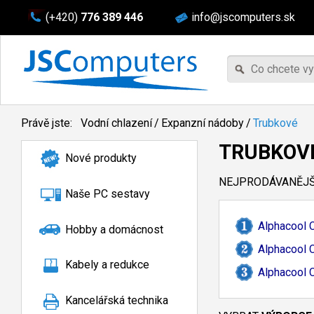
(+420)
776 389 446
info@jscomputers.sk
Právě jste:
Vodní chlazení
/
Expanzní nádoby
/
Trubkové
TRUBKOV
Nové produkty
NEJPRODÁVANĚJŠÍ
Naše PC sestavy
Alphacool 
Hobby a domácnost
Alphacool 
Kabely a redukce
Alphacool 
Kancelářská technika