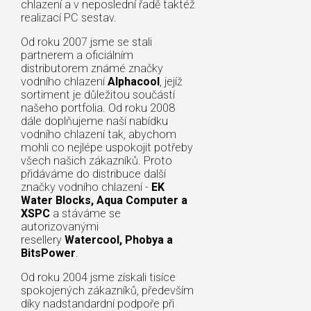
chlazení a v neposlední řadě taktéž
realizací PC sestav.
Od roku 2007 jsme se stali
partnerem a oficiálním
distributorem známé značky
vodního chlazení
Alphacool
, jejíž
sortiment je důležitou součástí
našeho portfolia. Od roku 2008
dále doplňujeme naší nabídku
vodního chlazení tak, abychom
mohli co nejlépe uspokojit potřeby
všech našich zákazníků. Proto
přidáváme do distribuce další
značky vodního chlazení -
EK
Water Blocks, Aqua Computer a
XSPC
a stáváme se
autorizovanými
resellery
Watercool, Phobya a
BitsPower
.
Od roku 2004 jsme získali tisíce
spokojených zákazníků, především
díky nadstandardní podpoře při