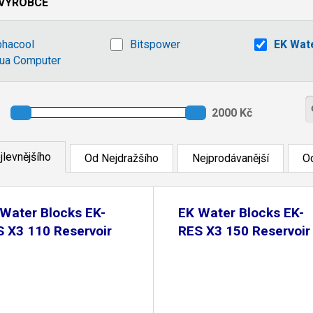
VÝROBCE
phacool
Bitspower
EK Wat
ua Computer
jlevnějšího
Od Nejdražšího
Nejprodávanější
Od
Water Blocks EK-
EK Water Blocks EK-
 X3 110 Reservoir
RES X3 150 Reservoir