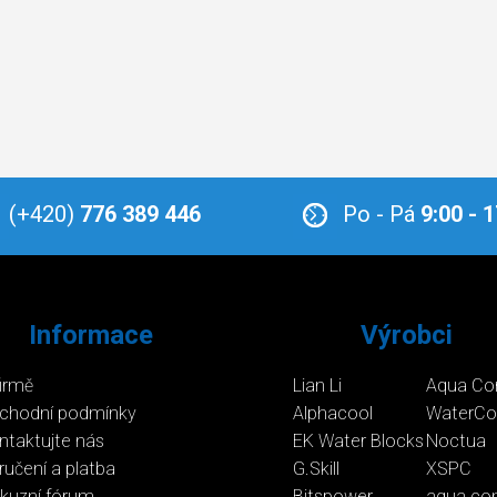
(+420)
776 389 446
Po - Pá
9:00 - 
Informace
Výrobci
firmě
Lian Li
Aqua Co
chodní podmínky
Alphacool
WaterCo
ntaktujte nás
EK Water Blocks
Noctua
ručení a platba
G.Skill
XSPC
skuzní fórum
Bitspower
aqua co