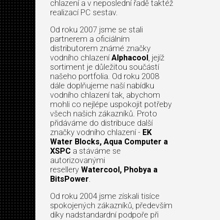
chlazení a v neposlední řadě taktéž
realizací PC sestav.
Od roku 2007 jsme se stali
partnerem a oficiálním
distributorem známé značky
vodního chlazení
Alphacool
, jejíž
sortiment je důležitou součástí
našeho portfolia. Od roku 2008
dále doplňujeme naší nabídku
vodního chlazení tak, abychom
mohli co nejlépe uspokojit potřeby
všech našich zákazníků. Proto
přidáváme do distribuce další
značky vodního chlazení -
EK
Water Blocks, Aqua Computer a
XSPC
a stáváme se
autorizovanými
resellery
Watercool, Phobya a
BitsPower
.
Od roku 2004 jsme získali tisíce
spokojených zákazníků, především
díky nadstandardní podpoře při