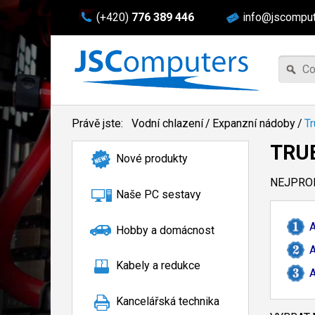
(+420)
776 389 446
info@jscomput
Právě jste:
Vodní chlazení
/
Expanzní nádoby
/
T
TRU
Nové produkty
NEJPROD
Naše PC sestavy
A
Hobby a domácnost
A
Kabely a redukce
A
Kancelářská technika