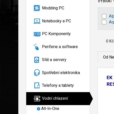
VYBRAT
Modding PC
Al
Notebooky a PC
Aq
PC Komponenty
Periferie a software
Od Ne
Sítě a servery
Spotřební elektronika
EK 
RES
Telefony a tablety
Vodní chlazení
All-In-One