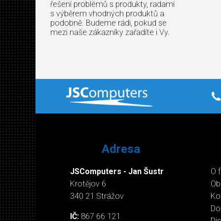
řešení problémů s produkty, radami
s výběrem vhodných produktů a
podobně. Budeme rádi, pokud se
mezi naše zákazníky zařadíte i Vy.
Adresa
JSComputers - Jan Šustr
O 
Krotějov 6
Ob
340 21 Strážov
Ko
Do
IČ:
867 66 121
Di