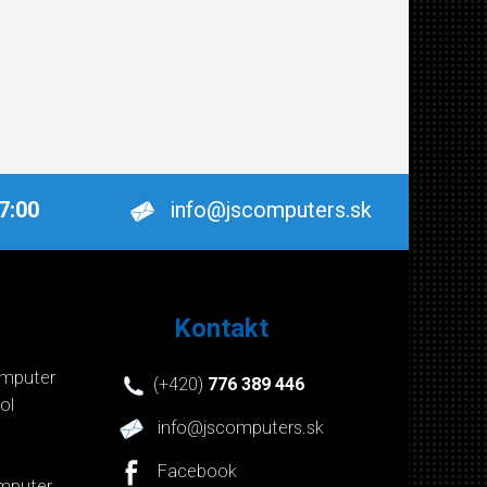
17:00
info@jscomputers.sk
Kontakt
mputer
(+420)
776 389 446
ol
info@jscomputers.sk
Facebook
mputer