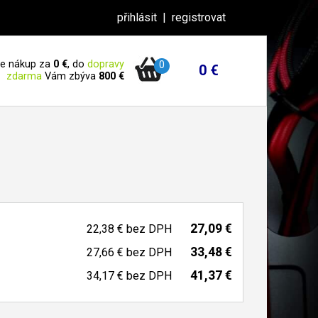
přihlásit
|
registrovat
 je nákup za
0 €
, do
dopravy
0
0 €
zdarma
Vám zbýva
800 €
27,09 €
22,38 €
bez DPH
33,48 €
27,66 €
bez DPH
41,37 €
34,17 €
bez DPH