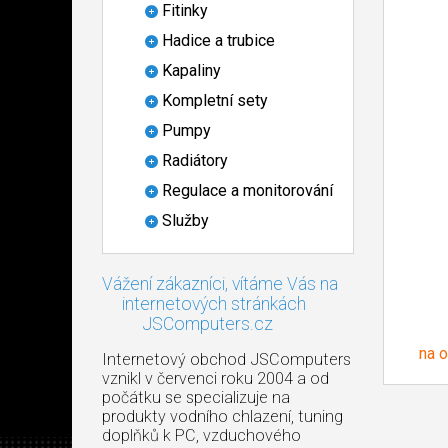
Fitinky
Hadice a trubice
Kapaliny
Kompletní sety
Pumpy
Radiátory
Regulace a monitorování
Služby
Vážení zákazníci, vítáme Vás na
internetových stránkách
JSComputers.cz
na 
Internetový obchod JSComputers
vznikl v červenci roku 2004 a od
počátku se specializuje na
produkty vodního chlazení, tuning
doplňků k PC, vzduchového