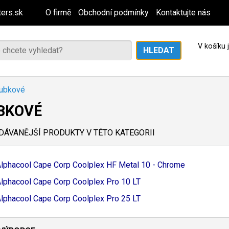
ers.sk
O firmě
Obchodní podmínky
Kontaktujte nás
V košíku
rubkové
BKOVÉ
ÁVANĚJŠÍ PRODUKTY V TÉTO KATEGORII
lphacool Cape Corp Coolplex HF Metal 10 - Chrome
lphacool Cape Corp Coolplex Pro 10 LT
lphacool Cape Corp Coolplex Pro 25 LT