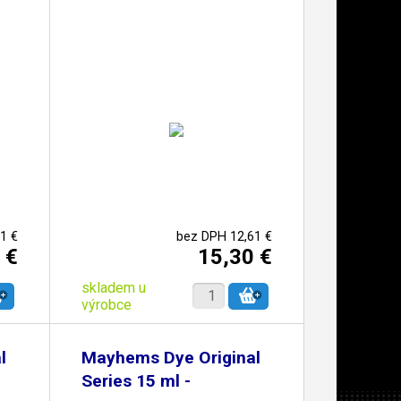
1 €
bez DPH 12,61 €
 €
15,30 €
skladem u
výrobce
l
Mayhems Dye Original
Series 15 ml -