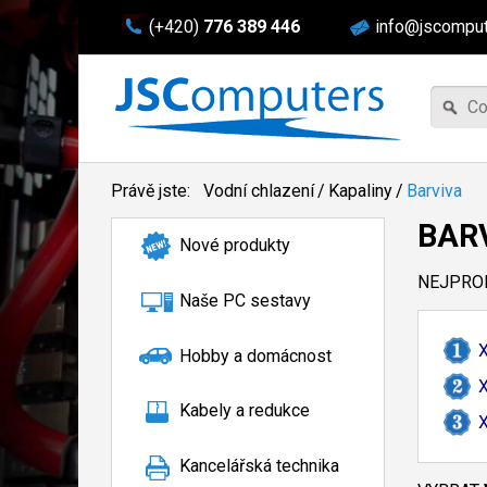
(+420)
776 389 446
info@jscomput
Právě jste:
Vodní chlazení
/
Kapaliny
/
Barviva
BAR
Nové produkty
NEJPROD
Naše PC sestavy
X
Hobby a domácnost
X
Kabely a redukce
X
Kancelářská technika