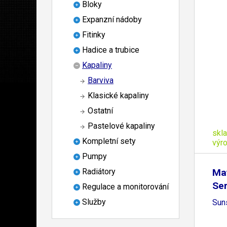
Bloky
Expanzní nádoby
Fitinky
Hadice a trubice
Kapaliny
Barviva
Klasické kapaliny
Ostatní
Pastelové kapaliny
skl
Kompletní sety
výr
Pumpy
Ma
Radiátory
Ser
Regulace a monitorování
Služby
Sun