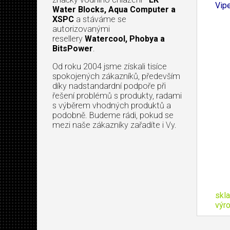
Vip
Water Blocks, Aqua Computer a
XSPC
a stáváme se
autorizovanými
resellery
Watercool, Phobya a
BitsPower
.
Od roku 2004 jsme získali tisíce
spokojených zákazníků, především
díky nadstandardní podpoře při
řešení problémů s produkty, radami
s výběrem vhodných produktů a
podobně. Budeme rádi, pokud se
mezi naše zákazníky zařadíte i Vy.
skl
výr