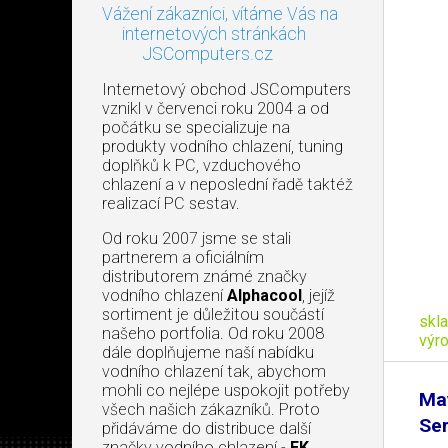
Vážení zákazníci, vítáme Vás na
internetových stránkách
JSComputers.cz
Internetový obchod JSComputers
vznikl v červenci roku 2004 a od
počátku se specializuje na
produkty vodního chlazení, tuning
doplňků k PC, vzduchového
chlazení a v neposlední řadě taktéž
realizací PC sestav.
Od roku 2007 jsme se stali
partnerem a oficiálním
distributorem známé značky
vodního chlazení
Alphacool
, jejíž
sortiment je důležitou součástí
skl
našeho portfolia. Od roku 2008
výr
dále doplňujeme naší nabídku
vodního chlazení tak, abychom
mohli co nejlépe uspokojit potřeby
Ma
všech našich zákazníků. Proto
Ser
přidáváme do distribuce další
značky vodního chlazení -
EK