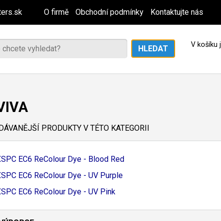
ers.sk
O firmě
Obchodní podmínky
Kontaktujte nás
V košíku
VIVA
ÁVANĚJŠÍ PRODUKTY V TÉTO KATEGORII
SPC EC6 ReColour Dye - Blood Red
SPC EC6 ReColour Dye - UV Purple
SPC EC6 ReColour Dye - UV Pink