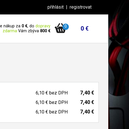
přihlásit
|
registrovat
 je nákup za
0 €
, do
dopravy
0
0 €
zdarma
Vám zbýva
800 €
7,40 €
6,10 €
bez DPH
7,40 €
6,10 €
bez DPH
7,40 €
6,10 €
bez DPH