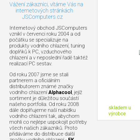
Vážení zákazníci, vítáme Vás na
internetových stránkách
JSComputers.cz
Internetový obchod JSComputers
vznikl v červenci roku 2004 a od
počátku se specializuje na
produkty vodního chlazení, tuning
doplňků k PC, vzduchového
chlazení a v neposlední řadě taktéž
realizací PC sestav.
Od roku 2007 jsme se stali
partnerem a oficiálním
distributorem známé značky
vodního chlazení
Alphacool
, jejíž
sortiment je důležitou součástí
našeho portfolia. Od roku 2008
skladem u
dále doplňujeme naší nabídku
výrobce
vodního chlazení tak, abychom
mohli co nejlépe uspokojit potřeby
všech našich zákazníků. Proto
přidáváme do distribuce další
značky vodního chlazení -
EK