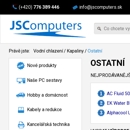
(+420)
776 389 446
info@jscomputers.sk
Právě jste:
Vodní chlazení
/
Kapaliny
/
Ostatní
OSTATNÍ
Nové produkty
NEJPRODÁVANĚJŠÍ
Naše PC sestavy
AC Fluid 50
Hobby a domácnost
EK Water B
Kabely a redukce
Alphacool U
Kancelářská technika