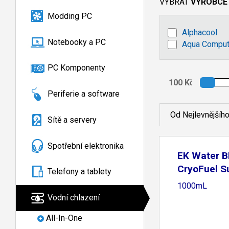
VYBRAT
VÝROBCE
Modding PC
Alphacool
Notebooky a PC
Aqua Comput
PC Komponenty
Periferie a software
Od Nejlevnějšíh
Sítě a servery
Spotřební elektronika
EK Water B
CryoFuel S
Telefony a tablety
1000mL
Vodní chlazení
All-In-One