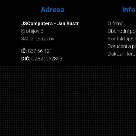
Adresa
Inf
JSComputers - Jan Šustr
O firmě
Krotějov 6
Obchodní p
340 21 Strážov
Kontaktujte 
Doručení a p
IČ:
867 66 121
Diskuzní fór
DIČ:
CZ821252895