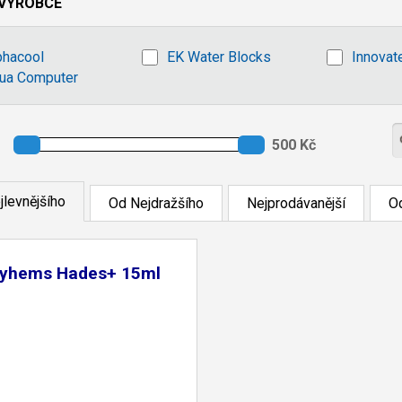
VÝROBCE
phacool
EK Water Blocks
Innovat
ua Computer
jlevnějšího
Od Nejdražšího
Nejprodávanější
Od
yhems Hades+ 15ml