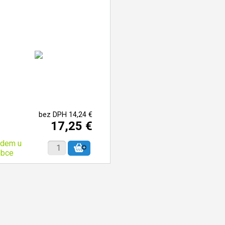
bez DPH 14,24 €
17,25 €
adem u
obce