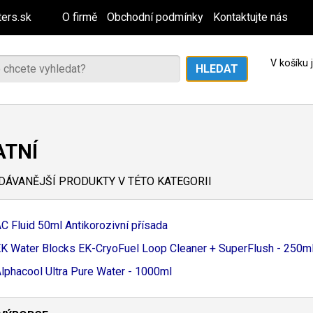
ers.sk
O firmě
Obchodní podmínky
Kontaktujte nás
V košíku
ATNÍ
ÁVANĚJŠÍ PRODUKTY V TÉTO KATEGORII
C Fluid 50ml Antikorozivní přísada
K Water Blocks EK-
CryoFuel Loop Cleaner + SuperFlush - 250m
lphacool Ultra Pure Water - 1000ml