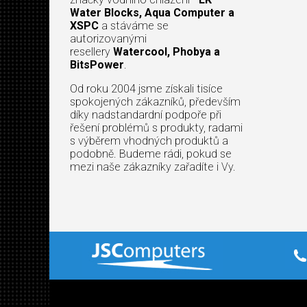
Water Blocks, Aqua Computer a
XSPC
a stáváme se
autorizovanými
resellery
Watercool, Phobya a
BitsPower
.
Od roku 2004 jsme získali tisíce
spokojených zákazníků, především
díky nadstandardní podpoře při
řešení problémů s produkty, radami
s výběrem vhodných produktů a
podobně. Budeme rádi, pokud se
mezi naše zákazníky zařadíte i Vy.