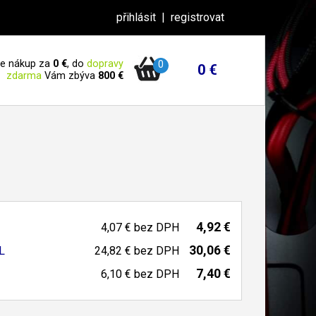
přihlásit
|
registrovat
 je nákup za
0 €
, do
dopravy
0
0 €
zdarma
Vám zbýva
800 €
4,92 €
4,07 €
bez DPH
30,06 €
L
24,82 €
bez DPH
7,40 €
6,10 €
bez DPH