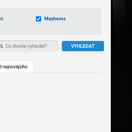
ek
Mayhems
 nejnovějšího