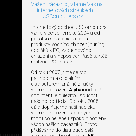
Vážení zákazníci, vítáme Vás na
internetových stránkách
JSComputers.cz
Internetový obchod JSComputers
vznikl v červenci roku 2004 a od
počátku se specializuje na
produkty vodního chlazení, tuning
doplňků k PC, vzduchového
chlazení a v neposlední řadě taktéž
realizací PC sestav.
Od roku 2007 jsme se stali
partnerem a oficiálním
distributorem známé značky
vodního chlazení
Alphacool
, jejíž
sortiment je důležitou součástí
našeho portfolia. Od roku 2008
dále doplňujeme naší nabídku
vodního chlazení tak, abychom
mohli co nejlépe uspokojit potřeby
všech našich zákazníků. Proto
přidáváme do distribuce další
značky vodního chlazení -
EK