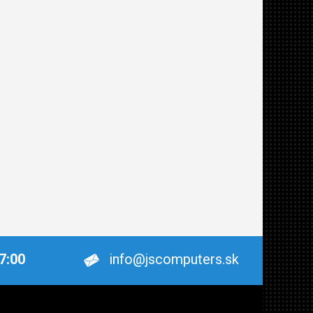
17:00
info@jscomputers.sk