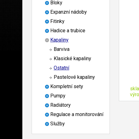
Bloky
Expanzní nádoby
Fitinky
Hadice a trubice
Kapaliny
Barviva
Klasické kapaliny
Ostatní
Pastelové kapaliny
Kompletní sety
skl
výr
Pumpy
Radiátory
Regulace a monitorování
Služby