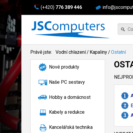
(+420)
776 389 446
info@jscomput
Právě jste:
Vodní chlazení
/
Kapaliny
/
Ostatní
OST
Nové produkty
NEJPROD
Naše PC sestavy
A
Hobby a domácnost
E
Kabely a redukce
A
Kancelářská technika