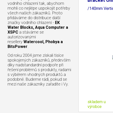
Bracket Un
vodního chlazení tak, abychom
mohli co nejlépe uspokojit potřeby
/140mm Vertic
všech našich zákazníků. Proto
přidáváme do distribuce další
značky vodního chlazení -
EK
Water Blocks, Aqua Computer a
XSPC
a stáváme se
autorizovanými
resellery
Watercool, Phobya a
BitsPower
.
Od roku 2004 jsme získali tisíce
spokojených zákazníků, především
díky nadstandardní podpoře při
řešení problémů s produkty, radami
s výběrem vhodných produktů a
podobně. Budeme rádi, pokud se
mezi naše zákazníky zařadíte i Vy.
skladem u
výrobce