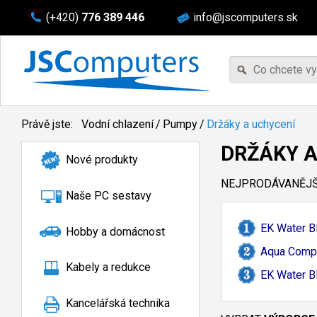
(+420)
776 389 446
info@jscomputers.sk
Právě jste:
Vodní chlazení
/
Pumpy
/
Držáky a uchycení
DRŽÁKY A
Nové produkty
NEJPRODÁVANĚJŠÍ
Naše PC sestavy
EK Water B
Hobby a domácnost
Aqua Compu
Kabely a redukce
EK Water B
Kancelářská technika