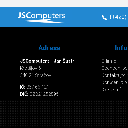
(+420)
Adresa
Inf
JSComputers - Jan Šustr
O firmě
Krotějov 6
Obchodní p
340 21 Strážov
Kontaktujte 
Doručení a p
IČ:
867 66 121
Diskuzní fór
DIČ:
CZ821252895