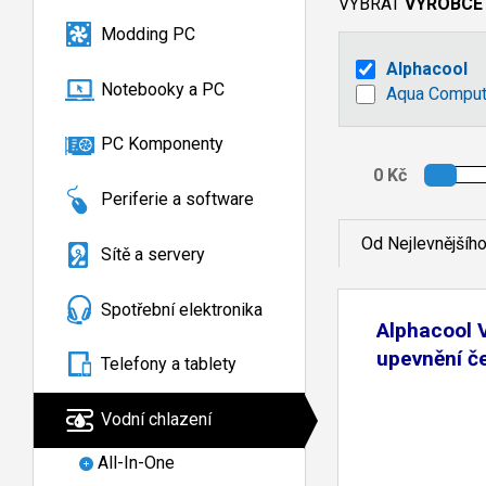
VYBRAT
VÝROBCE
Modding PC
Alphacool
Notebooky a PC
Aqua Comput
PC Komponenty
Periferie a software
Od Nejlevnějšíh
Sítě a servery
Spotřební elektronika
Alphacool 
upevnění č
Telefony a tablety
Vodní chlazení
All-In-One