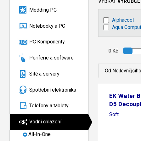
VYBRAT
VÝROBCE
Modding PC
Alphacool
Notebooky a PC
Aqua Comput
PC Komponenty
Periferie a software
Od Nejlevnějšíh
Sítě a servery
Spotřební elektronika
EK Water B
D5 Decoupl
Telefony a tablety
Soft
Vodní chlazení
All-In-One