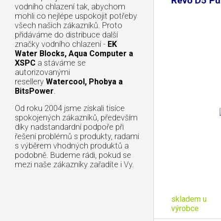
Revo D5 P
vodního chlazení tak, abychom
mohli co nejlépe uspokojit potřeby
všech našich zákazníků. Proto
přidáváme do distribuce další
značky vodního chlazení -
EK
Water Blocks, Aqua Computer a
XSPC
a stáváme se
autorizovanými
resellery
Watercool, Phobya a
BitsPower
.
Od roku 2004 jsme získali tisíce
spokojených zákazníků, především
díky nadstandardní podpoře při
řešení problémů s produkty, radami
s výběrem vhodných produktů a
podobně. Budeme rádi, pokud se
mezi naše zákazníky zařadíte i Vy.
skladem u
výrobce