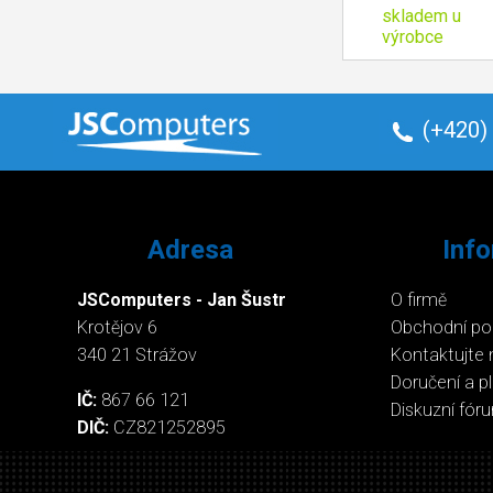
skladem u
výrobce
(+420)
Adresa
Inf
JSComputers - Jan Šustr
O firmě
Krotějov 6
Obchodní p
340 21 Strážov
Kontaktujte 
Doručení a p
IČ:
867 66 121
Diskuzní fór
DIČ:
CZ821252895