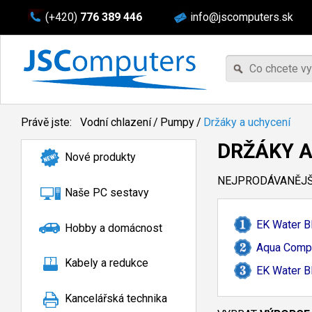
(+420)
776 389 446
info@jscomputers.sk
Právě jste:
Vodní chlazení
/
Pumpy
/
Držáky a uchycení
DRŽÁKY A
Nové produkty
NEJPRODÁVANĚJŠÍ
Naše PC sestavy
EK Water B
Hobby a domácnost
Aqua Compu
Kabely a redukce
EK Water B
Kancelářská technika