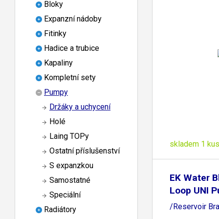
Bloky
Expanzní nádoby
Fitinky
Hadice a trubice
Kapaliny
Kompletní sety
Pumpy
Držáky a uchycení
Holé
Laing TOPy
skladem 1 ku
Ostatní příslušenství
S expanzkou
EK Water B
Samostatné
Loop UNI 
Speciální
/Reservoir Br
Radiátory