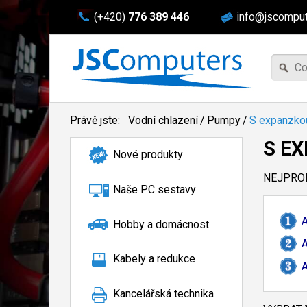
(+420)
776 389 446
info@jscomput
Právě jste:
Vodní chlazení
/
Pumpy
/
S expanzko
S E
Nové produkty
NEJPROD
Naše PC sestavy
A
Hobby a domácnost
A
Kabely a redukce
Kancelářská technika