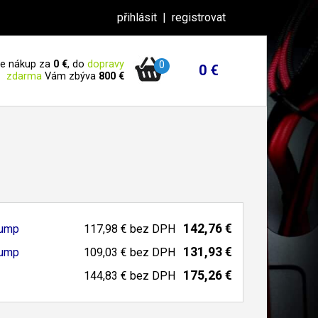
přihlásit
|
registrovat
 je nákup za
0 €
, do
dopravy
0
0 €
zdarma
Vám zbýva
800 €
142,76 €
Pump
117,98 €
bez DPH
131,93 €
Pump
109,03 €
bez DPH
175,26 €
144,83 €
bez DPH