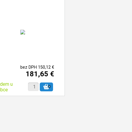
bez DPH 150,12 €
181,65 €
adem u
obce