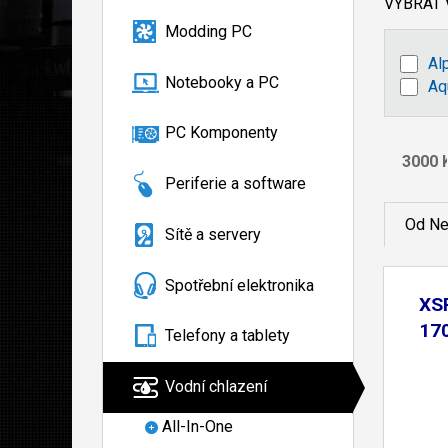
VYBRAT
Modding PC
Al
Notebooky a PC
Aq
PC Komponenty
Periferie a software
Od Ne
Sítě a servery
Spotřební elektronika
XS
17
Telefony a tablety
Vodní chlazení
All-In-One