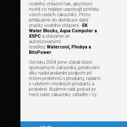
vodního chlazení tak, abychom
mohli co nejlépe uspokojit potřeby
všech našich zákazníků. Proto
přidáváme do distribuce další
značky vodního chlazení -
EK
Water Blocks, Aqua Computer a
XSPC
a stáváme se
autorizovanými
resellery
Watercool, Phobya a
BitsPower
.
Od roku 2004 jsme získali tisíce
spokojených zákazníků, především
díky nadstandardní podpoře při
řešení problémů s produkty, radami
s výběrem vhodných produktů a
podobně. Budeme rádi, pokud se
mezi naše zákazníky zařadíte i Vy.