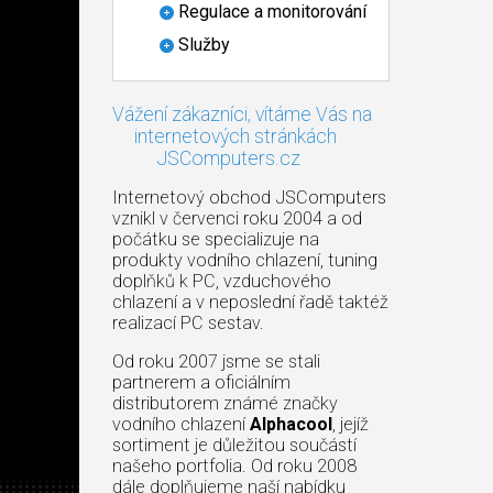
Regulace a monitorování
Služby
Vážení zákazníci, vítáme Vás na
internetových stránkách
JSComputers.cz
Internetový obchod JSComputers
vznikl v červenci roku 2004 a od
počátku se specializuje na
produkty vodního chlazení, tuning
doplňků k PC, vzduchového
chlazení a v neposlední řadě taktéž
realizací PC sestav.
Od roku 2007 jsme se stali
partnerem a oficiálním
distributorem známé značky
vodního chlazení
Alphacool
, jejíž
sortiment je důležitou součástí
našeho portfolia. Od roku 2008
dále doplňujeme naší nabídku