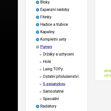
Bloky
Expanzní nádoby
Fitinky
Hadice a trubice
Kapaliny
Kompletní sety
Pumpy
Držáky a uchycení
Holé
Laing TOPy
skl
výr
Ostatní příslušenství
S expanzkou
Samostatné
Speciální
Radiátory