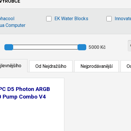
VÝROBCE
phacool
EK Water Blocks
Innovat
ua Computer
jlevnějšího
Od Nejdražšího
Nejprodávanější
Od
PC D5 Photon ARGB
0 Pump Combo V4