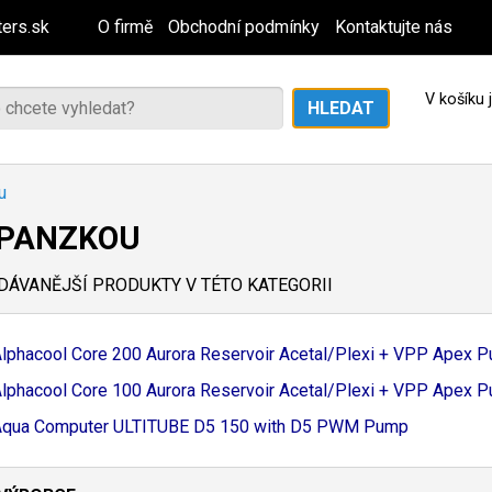
ers.sk
O firmě
Obchodní podmínky
Kontaktujte nás
V košíku
u
XPANZKOU
ÁVANĚJŠÍ PRODUKTY V TÉTO KATEGORII
lphacool Core 200 Aurora Reservoir Acetal/
Plexi + VPP Apex 
lphacool Core 100 Aurora Reservoir Acetal/
Plexi + VPP Apex 
Aqua Computer ULTITUBE D5 150 with D5 PWM Pump