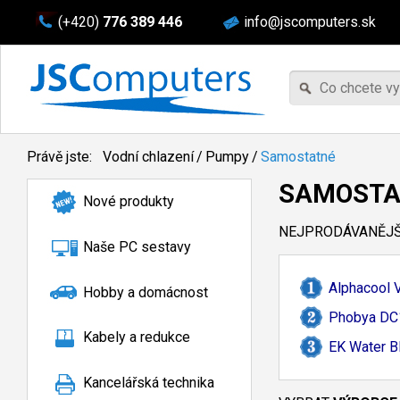
(+420)
776 389 446
info@jscomputers.sk
Právě jste:
Vodní chlazení
/
Pumpy
/
Samostatné
SAMOSTA
Nové produkty
NEJPRODÁVANĚJŠÍ
Naše PC sestavy
Alphacool 
Hobby a domácnost
Phobya DC
Kabely a redukce
EK Water B
Kancelářská technika