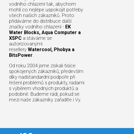
vodního chlazení tak, abychom
mohli co nejlépe uspokojit potřeby
všech našich zákazníků. Proto
přidáváme do distribuce další
značky vodního chlazení -
EK
Water Blocks, Aqua Computer a
XSPC
a stáváme se
autorizovanými
resellery
Watercool, Phobya a
BitsPower
.
Od roku 2004 jsme získali tisíce
spokojených zákazníků, především
díky nadstandardní podpoře při
řešení problémů s produkty, radami
s výběrem vhodných produktů a
podobně. Budeme rádi, pokud se
mezi naše zákazníky zařadíte i Vy.