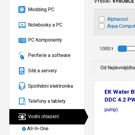
VYBRAT
VÝROBCE
Modding PC
Alphacool
Notebooky a PC
Aqua Comput
PC Komponenty
Periferie a software
Od Nejlevnějšíh
Sítě a servery
Spotřební elektronika
EK Water B
DDC 4.2 P
Telefony a tablety
PWM
pump)
Vodní chlazení
All-In-One