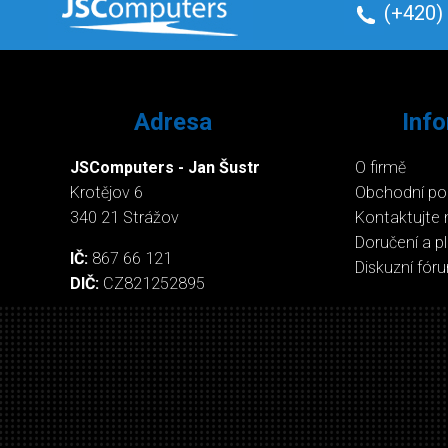
(+420)
Adresa
Inf
JSComputers - Jan Šustr
O firmě
Krotějov 6
Obchodní p
340 21 Strážov
Kontaktujte 
Doručení a p
IČ:
867 66 121
Diskuzní fór
DIČ:
CZ821252895