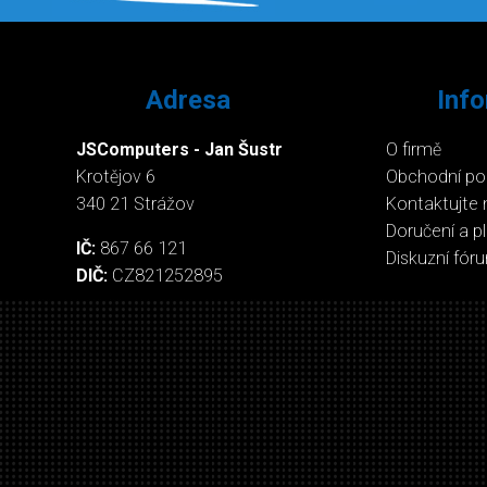
Adresa
Inf
JSComputers - Jan Šustr
O firmě
Krotějov 6
Obchodní p
340 21 Strážov
Kontaktujte 
Doručení a p
IČ:
867 66 121
Diskuzní fór
DIČ:
CZ821252895