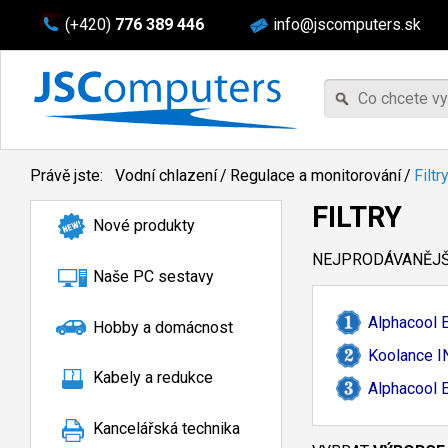
(+420)
776 389 446
info@jscomputers.sk
Právě jste:
Vodní chlazení
/
Regulace a monitorování
/
Filtr
FILTRY
Nové produkty
NEJPRODÁVANĚJŠÍ
Naše PC sestavy
Alphacool E
Hobby a domácnost
Koolance I
Kabely a redukce
Alphacool E
Kancelářská technika