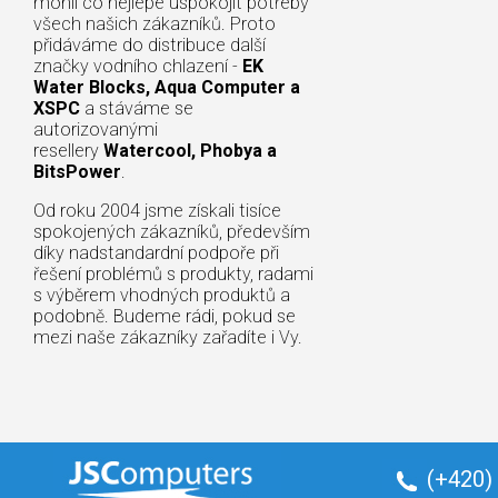
mohli co nejlépe uspokojit potřeby
všech našich zákazníků. Proto
přidáváme do distribuce další
značky vodního chlazení -
EK
Water Blocks, Aqua Computer a
XSPC
a stáváme se
autorizovanými
resellery
Watercool, Phobya a
BitsPower
.
Od roku 2004 jsme získali tisíce
spokojených zákazníků, především
díky nadstandardní podpoře při
řešení problémů s produkty, radami
s výběrem vhodných produktů a
podobně. Budeme rádi, pokud se
mezi naše zákazníky zařadíte i Vy.
(+420)