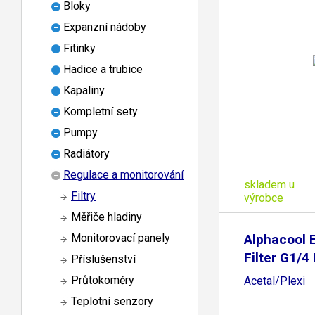
Bloky
Expanzní nádoby
Fitinky
Hadice a trubice
Kapaliny
Kompletní sety
Pumpy
Radiátory
Regulace a monitorování
skladem u
Filtry
výrobce
Měřiče hladiny
Alphacool E
Monitorovací panely
Filter G1/4 
Příslušenství
Průtokoměry
Acetal/Plexi
Teplotní senzory