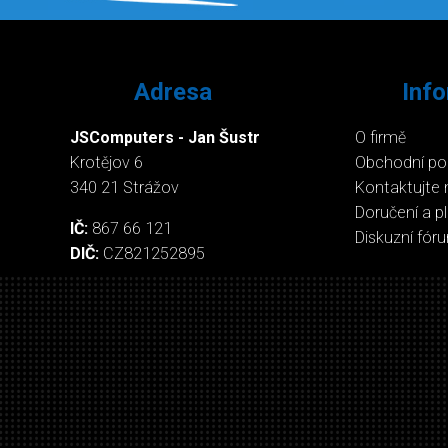
Adresa
Inf
JSComputers - Jan Šustr
O firmě
Krotějov 6
Obchodní p
340 21 Strážov
Kontaktujte 
Doručení a p
IČ:
867 66 121
Diskuzní fór
DIČ:
CZ821252895