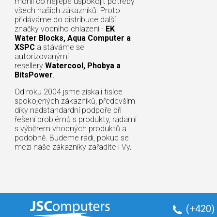
mohli co nejlépe uspokojit potřeby
všech našich zákazníků. Proto
přidáváme do distribuce další
značky vodního chlazení -
EK
Water Blocks, Aqua Computer a
XSPC
a stáváme se
autorizovanými
resellery
Watercool, Phobya a
BitsPower
.
Od roku 2004 jsme získali tisíce
spokojených zákazníků, především
díky nadstandardní podpoře při
řešení problémů s produkty, radami
s výběrem vhodných produktů a
podobně. Budeme rádi, pokud se
mezi naše zákazníky zařadíte i Vy.
(+420)