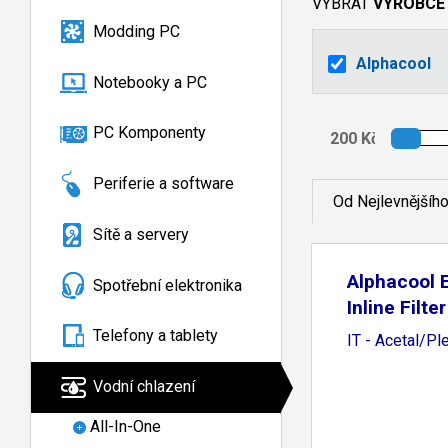
VYBRAT
VÝROBCE
Modding PC
Alphacool
Notebooky a PC
PC Komponenty
Periferie a software
Od Nejlevnějšíh
Sítě a servery
Alphacool 
Spotřební elektronika
Inline Filte
Telefony a tablety
IT - Acetal/Pl
Vodní chlazení
All-In-One