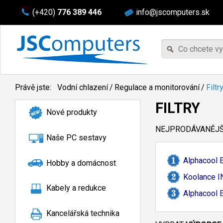
(+420)
776 389 446
info@jscomputers.sk
Právě jste:
Vodní chlazení
/
Regulace a monitorování
/
Filtr
FILTRY
Nové produkty
NEJPRODÁVANĚJŠÍ
Naše PC sestavy
Alphacool E
Hobby a domácnost
Koolance I
Kabely a redukce
Alphacool E
Kancelářská technika