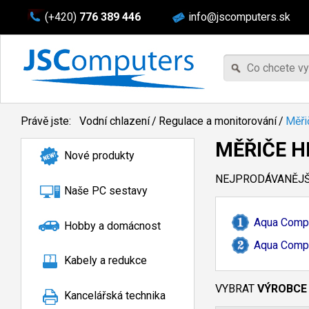
(+420)
776 389 446
info@jscomputers.sk
Právě jste:
Vodní chlazení
/
Regulace a monitorování
/
Měři
MĚŘIČE H
Nové produkty
NEJPRODÁVANĚJŠÍ
Naše PC sestavy
Aqua Comp
Hobby a domácnost
Aqua Comp
Kabely a redukce
VYBRAT
VÝROBCE
Kancelářská technika