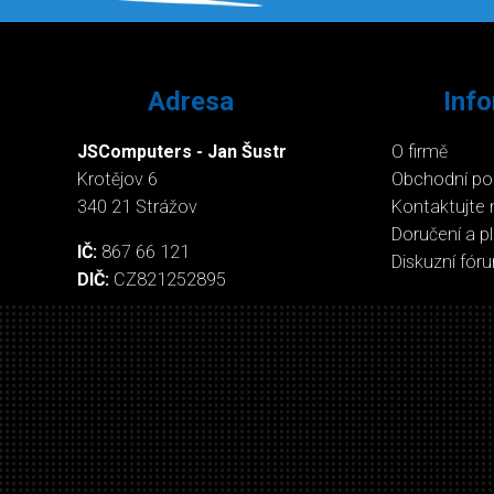
Adresa
Inf
JSComputers - Jan Šustr
O firmě
Krotějov 6
Obchodní p
340 21 Strážov
Kontaktujte 
Doručení a p
IČ:
867 66 121
Diskuzní fór
DIČ:
CZ821252895