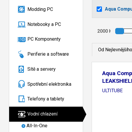
Aqua Compu
Modding PC
Notebooky a PC
PC Komponenty
Od Nejlevnějšíh
Periferie a software
Sítě a servery
Aqua Comp
LEAKSHIEL
Spotřební elektronika
for
ULTITUBE
Telefony a tablety
Vodní chlazení
All-In-One