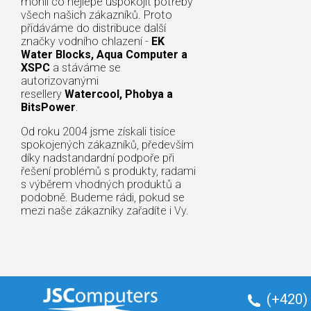
mohli co nejlépe uspokojit potřeby
všech našich zákazníků. Proto
přidáváme do distribuce další
značky vodního chlazení -
EK
Water Blocks, Aqua Computer a
XSPC
a stáváme se
autorizovanými
resellery
Watercool, Phobya a
BitsPower
.
Od roku 2004 jsme získali tisíce
spokojených zákazníků, především
díky nadstandardní podpoře při
řešení problémů s produkty, radami
s výběrem vhodných produktů a
podobně. Budeme rádi, pokud se
mezi naše zákazníky zařadíte i Vy.
(+420)