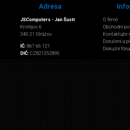
Adresa
Inf
JSComputers - Jan Šustr
O firmě
Krotějov 6
Obchodní p
340 21 Strážov
Kontaktujte 
Doručení a p
IČ:
867 66 121
Diskuzní fór
DIČ:
CZ821252895