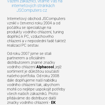
Vážení zákazníci, vítáme Vás na
internetových stránkách
JSComputers.cz
Internetový obchod JSComputers
vznikl v červenci roku 2004 a od
počátku se specializuje na
produkty vodního chlazení, tuning
doplňků k PC, vzduchového
chlazení a v neposlední řadě taktéž
realizací PC sestav.
Od roku 2007 jsme se stali
partnerem a oficiálním
distributorem známé značky
vodního chlazení
Alphacool
, jejíž
sortiment je důležitou součástí
našeho portfolia. Od roku 2008
dále doplňujeme naší nabídku
vodního chlazení tak, abychom
mohli co nejlépe uspokojit potřeby
všech našich zákazníků. Proto
přidáváme do distribuce další
značky vodního chlazení -
EK