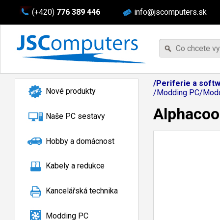
(+420)
776 389 446
info@jscomputers.sk
/Periferie a soft
Nové produkty
/Modding PC/Modd
Alphacool
Naše PC sestavy
Hobby a domácnost
Kabely a redukce
Kancelářská technika
Modding PC