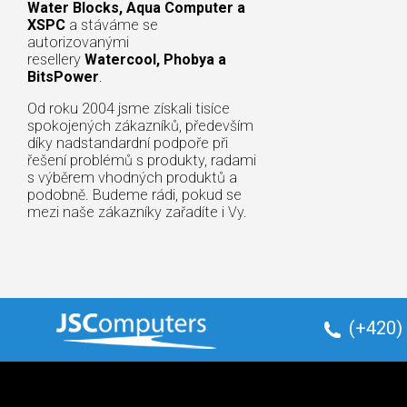
Water Blocks, Aqua Computer a
XSPC
a stáváme se
autorizovanými
resellery
Watercool, Phobya a
BitsPower
.
Od roku 2004 jsme získali tisíce
spokojených zákazníků, především
díky nadstandardní podpoře při
řešení problémů s produkty, radami
s výběrem vhodných produktů a
podobně. Budeme rádi, pokud se
mezi naše zákazníky zařadíte i Vy.
(+420)