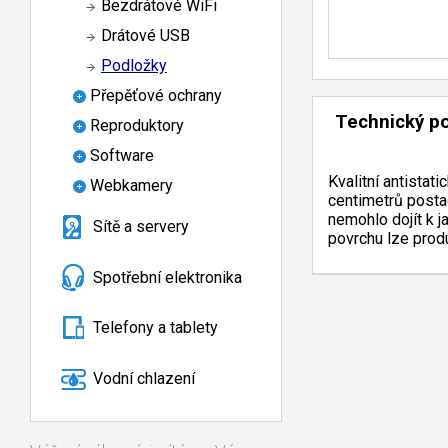
Bezdrátové WiFi
Drátové USB
Podložky
Přepěťové ochrany
Technický p
Reproduktory
Software
Kvalitní antistat
Webkamery
centimetrů postač
nemohlo dojít k j
Sítě a servery
povrchu lze produ
Spotřební elektronika
Telefony a tablety
Vodní chlazení