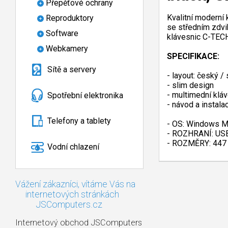
Přepěťové ochrany
Kvalitní moderní
Reproduktory
se středním zdvi
Software
klávesnic C-TECH
Webkamery
SPECIFIKACE:
Sítě a servery
- layout: český /
- slim design
- multimední klá
Spotřební elektronika
- návod a instal
Telefony a tablety
- OS: Windows 
- ROZHRANÍ: US
- ROZMĚRY: 447 
Vodní chlazení
Vážení zákazníci, vítáme Vás na
internetových stránkách
JSComputers.cz
Internetový obchod JSComputers