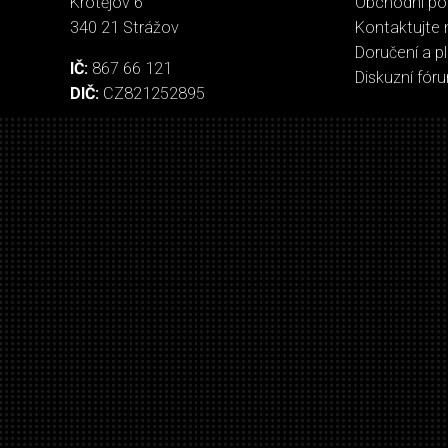
Krotějov 6
Obchodní p
340 21 Strážov
Kontaktujte 
Doručení a p
IČ:
867 66 121
Diskuzní fór
DIČ:
CZ821252895