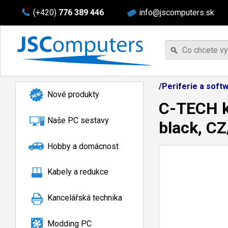
(+420)
776 389 446
info@jscomputers.sk
/Periferie a sof
Nové produkty
C-TECH k
Naše PC sestavy
black, C
Hobby a domácnost
Kabely a redukce
Kancelářská technika
Modding PC