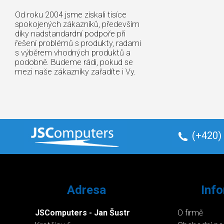
Od roku 2004 jsme získali tisíce
spokojených zákazníků, především
díky nadstandardní podpoře při
řešení problémů s produkty, radami
s výběrem vhodných produktů a
podobně. Budeme rádi, pokud se
mezi naše zákazníky zařadíte i Vy.
(+420)
Adresa
Inf
JSComputers - Jan Šustr
O firmě