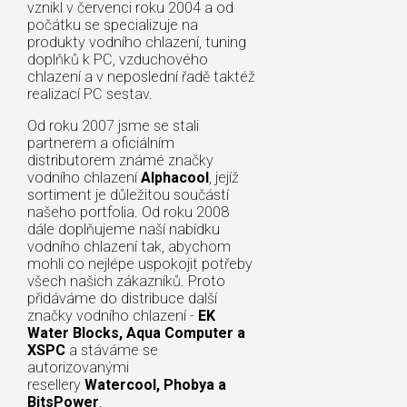
vznikl v červenci roku 2004 a od
počátku se specializuje na
produkty vodního chlazení, tuning
doplňků k PC, vzduchového
chlazení a v neposlední řadě taktéž
realizací PC sestav.
Od roku 2007 jsme se stali
partnerem a oficiálním
distributorem známé značky
vodního chlazení
Alphacool
, jejíž
sortiment je důležitou součástí
našeho portfolia. Od roku 2008
dále doplňujeme naší nabídku
vodního chlazení tak, abychom
mohli co nejlépe uspokojit potřeby
všech našich zákazníků. Proto
přidáváme do distribuce další
značky vodního chlazení -
EK
Water Blocks, Aqua Computer a
XSPC
a stáváme se
autorizovanými
resellery
Watercool, Phobya a
BitsPower
.