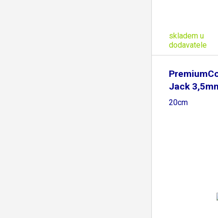
skladem u
dodavatele
PremiumCo
Jack 3,5m
F/M
20cm