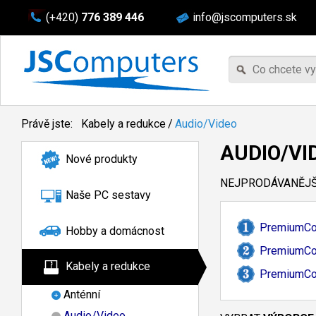
(+420)
776 389 446
info@jscomputers.sk
Právě jste:
Kabely a redukce
/
Audio/Video
AUDIO/VI
Nové produkty
NEJPRODÁVANĚJŠÍ
Naše PC sestavy
PremiumCor
Hobby a domácnost
PremiumCor
Kabely a redukce
PremiumCor
Anténní
Audio/Video