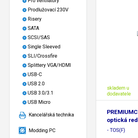
Pro ventilátory
Prodlužovací 230V
Risery
SATA
SCSI/SAS
Single Sleeved
SLI/Crossfire
Splittery VGA/HDMI
USB-C
USB 2.0
skladem u
USB 3.0/3.1
dodavatele
USB Micro
PREMIUMC
Kancelářská technika
optická re
TOS3,5M
- TOS(F)
Modding PC