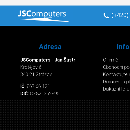
(+420)
Adresa
Inf
JSComputers - Jan Šustr
O firmě
Krotějov 6
Obchodní p
340 21 Strážov
Kontaktujte 
Doručení a p
IČ:
867 66 121
Diskuzní fór
DIČ:
CZ821252895