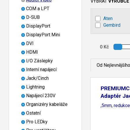
VYBRAT
VÝROBCE
COM a LPT
D-SUB
Aten
Gembird
DisplayPort
DisplayPort Mini
DVI
HDMI
I/O Záslepky
Od Nejlevnějšíh
Interní napájecí
Jack/Cinch
Lightning
PREMIUM
Adaptér Ja
Napájecí 230V
Jack 3
Organizéry kabeláže
,5mm, redukce
Ostatní
Pro LEDky