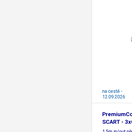
na cestě -
12.09.2026
PremiumCo
SCART - 3
1.5m in/out př