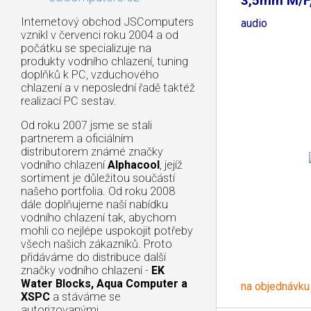
3,5mm M/F
Internetový obchod JSComputers
audio
vznikl v červenci roku 2004 a od
počátku se specializuje na
produkty vodního chlazení, tuning
doplňků k PC, vzduchového
chlazení a v neposlední řadě taktéž
realizací PC sestav.
Od roku 2007 jsme se stali
partnerem a oficiálním
distributorem známé značky
vodního chlazení
Alphacool
, jejíž
sortiment je důležitou součástí
našeho portfolia. Od roku 2008
dále doplňujeme naší nabídku
vodního chlazení tak, abychom
mohli co nejlépe uspokojit potřeby
všech našich zákazníků. Proto
přidáváme do distribuce další
značky vodního chlazení -
EK
Water Blocks, Aqua Computer a
na objednávku
XSPC
a stáváme se
autorizovanými