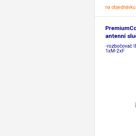
na objednávku
PremiumCo
antenní sl
-rozbočovač 
1xM-2xF