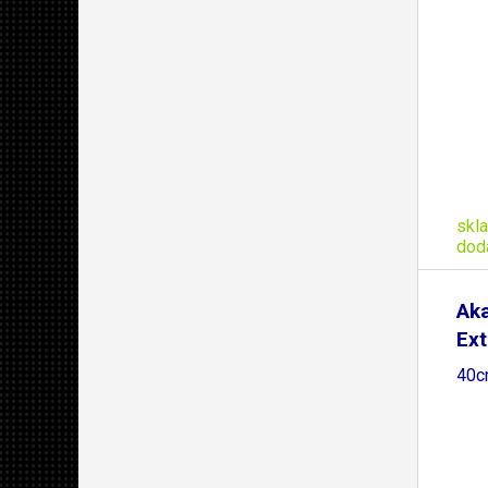
skl
dod
Aka
Ext
40