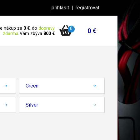
přihlásit
|
registrovat
 je nákup za
0 €
, do
dopravy
0
0 €
zdarma
Vám zbýva
800 €
Green
Silver