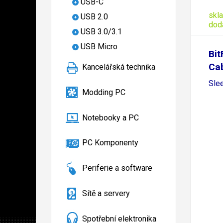
USB-C
skl
USB 2.0
dod
USB 3.0/3.1
USB Micro
Bit
Ca
Kancelářská technika
Sle
Modding PC
Notebooky a PC
PC Komponenty
Periferie a software
Sítě a servery
Spotřební elektronika