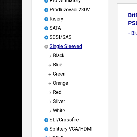
Pro ventilátory
Prodlužovací 230V
Bit
Risery
PS
SATA
- Bl
SCSI/SAS
Single Sleeved
Black
Blue
Green
Orange
Red
Silver
White
SLI/Crossfire
Splittery VGA/HDMI