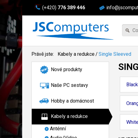
(+420)
776 389 446
info@jscomput
Právě jste:
Kabely a redukce
/
Single Sleeved
SIN
Nové produkty
Black
Naše PC sestavy
Hobby a domácnost
Oran
Kabely a redukce
Whit
Anténní
Audio/Video