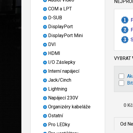
NEJPROD
COM a LPT
D-SUB
P
DisplayPort
P
DisplayPort Mini
S
DVI
HDMI
VYBRAT
I/O Záslepky
Interní napájecí
Ak
Jack/Cinch
Bi
Lightning
Napájecí 230V
Organizéry kabeláže
Ostatní
Od Ne
Pro LEDky