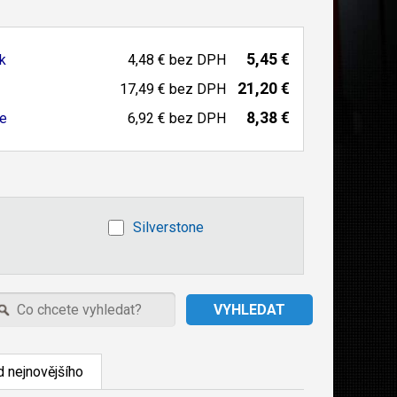
5,45 €
k
4,48 €
bez DPH
21,20 €
17,49 €
bez DPH
8,38 €
te
6,92 €
bez DPH
Silverstone
 nejnovějšího