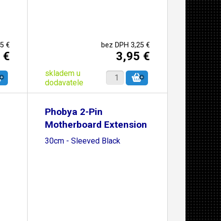
5 €
bez DPH 3,25 €
 €
3,95 €
skladem u
dodavatele
Phobya 2-Pin
Motherboard Extension
Cable
30cm - Sleeved Black