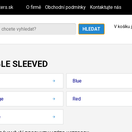
ers.sk
O firmě
Obchodní podmínky
Kontaktujte nás
V košíku
GLE SLEEVED
Blue
ge
Red
e