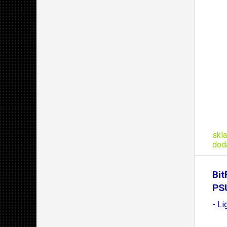
skl
dod
Bit
PS
- Li