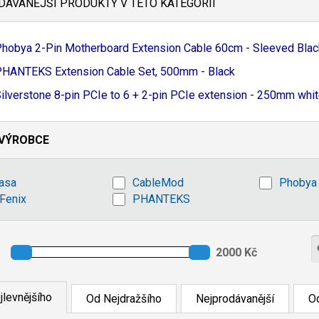
ÁVANĚJŠÍ PRODUKTY V TÉTO KATEGORII
hobya 2-
Pin Motherboard Extension Cable 60cm - Sleeved Blac
HANTEKS Extension Cable Set, 500mm - Black
ilverstone 8-
pin PCIe to 6 + 2-
pin PCIe extension - 250mm whi
VÝROBCE
asa
CableMod
Phobya
tFenix
PHANTEKS
jlevnějšího
Od Nejdražšího
Nejprodávanější
Od