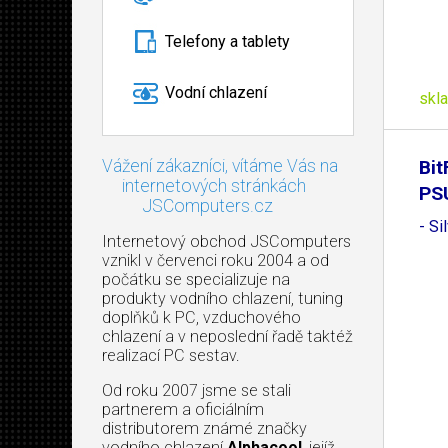
Telefony a tablety
Vodní chlazení
skl
Vážení zákazníci, vítáme Vás na
Bit
internetových stránkách
PS
JSComputers.cz
- Si
Internetový obchod JSComputers
vznikl v červenci roku 2004 a od
počátku se specializuje na
produkty vodního chlazení, tuning
doplňků k PC, vzduchového
chlazení a v neposlední řadě taktéž
realizací PC sestav.
Od roku 2007 jsme se stali
partnerem a oficiálním
distributorem známé značky
vodního chlazení
Alphacool
, jejíž