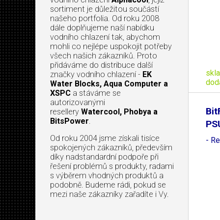
sortiment je důležitou součástí
našeho portfolia. Od roku 2008
dále doplňujeme naší nabídku
vodního chlazení tak, abychom
mohli co nejlépe uspokojit potřeby
všech našich zákazníků. Proto
přidáváme do distribuce další
skl
značky vodního chlazení -
EK
dod
Water Blocks, Aqua Computer a
XSPC
a stáváme se
autorizovanými
Bit
resellery
Watercool, Phobya a
BitsPower
.
PS
Od roku 2004 jsme získali tisíce
- R
spokojených zákazníků, především
díky nadstandardní podpoře při
řešení problémů s produkty, radami
s výběrem vhodných produktů a
podobně. Budeme rádi, pokud se
mezi naše zákazníky zařadíte i Vy.