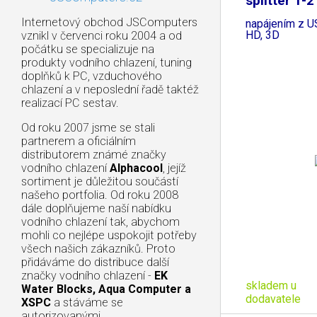
splitter 1-2
Internetový obchod JSComputers
napájením z U
HD, 3D
vznikl v červenci roku 2004 a od
počátku se specializuje na
produkty vodního chlazení, tuning
doplňků k PC, vzduchového
chlazení a v neposlední řadě taktéž
realizací PC sestav.
Od roku 2007 jsme se stali
partnerem a oficiálním
distributorem známé značky
vodního chlazení
Alphacool
, jejíž
sortiment je důležitou součástí
našeho portfolia. Od roku 2008
dále doplňujeme naší nabídku
vodního chlazení tak, abychom
mohli co nejlépe uspokojit potřeby
všech našich zákazníků. Proto
přidáváme do distribuce další
značky vodního chlazení -
EK
skladem u
Water Blocks, Aqua Computer a
dodavatele
XSPC
a stáváme se
autorizovanými