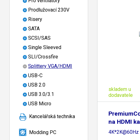
Pro ventilátory
Prodlužovací 230V
Risery
SATA
SCSI/SAS
Single Sleeved
SLI/Crossfire
Splittery VGA/HDMI
USB-C
USB 2.0
skladem u
USB 3.0/3.1
dodavatele
USB Micro
PremiumCo
Kancelářská technika
na HDMI ka
4K*2K@60Hz
Modding PC