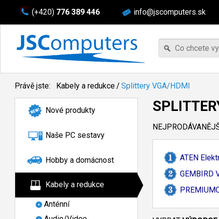
(+420)
776 389 446
info@jscomputers.sk
Právě jste:
Kabely a redukce
/
Splittery VGA/HDMI
SPLITTER
Nové produkty
NEJPRODÁVANĚJŠÍ
Naše PC sestavy
ATEN Elekt
Hobby a domácnost
GEMBIRD VG
Kabely a redukce
PREMIUMCO
Anténní
Audio/Video