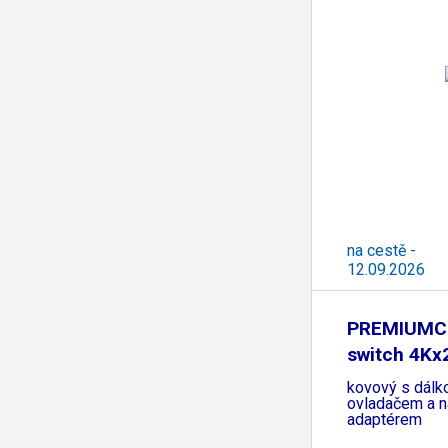
na cestě -
12.09.2026
PREMIUMC
switch 4K
3:1
kovový s dál
ovladačem a n
adaptérem