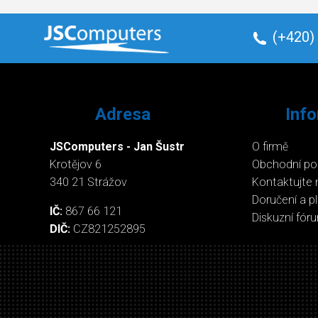
(+420)
Adresa
Inf
JSComputers - Jan Šustr
O firmě
Krotějov 6
Obchodní p
340 21 Strážov
Kontaktujte 
Doručení a p
IČ:
867 66 121
Diskuzní fór
DIČ:
CZ821252895