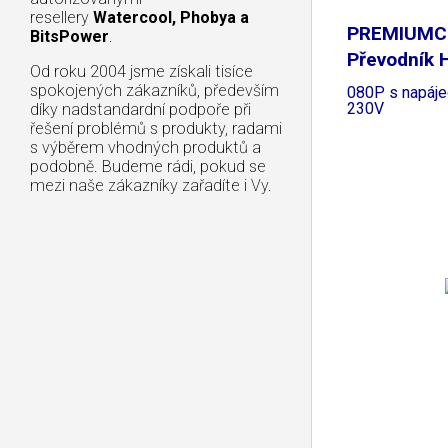
resellery
Watercool, Phobya a
PREMIUM
BitsPower
.
Převodník 
Od roku 2004 jsme získali tisíce
SCART
spokojených zákazníků, především
080P s napáje
230V
díky nadstandardní podpoře při
řešení problémů s produkty, radami
s výběrem vhodných produktů a
podobně. Budeme rádi, pokud se
mezi naše zákazníky zařadíte i Vy.