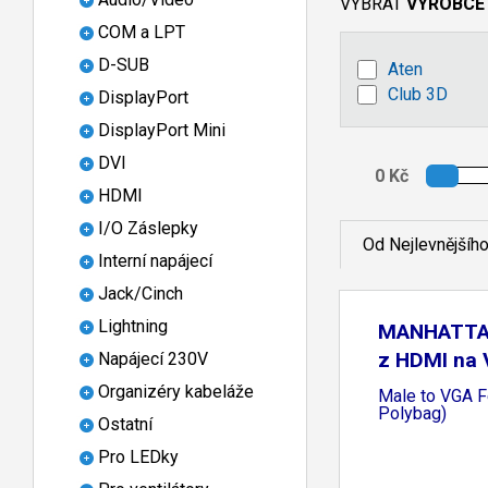
VYBRAT
VÝROBCE
COM a LPT
D-SUB
Aten
Club 3D
DisplayPort
DisplayPort Mini
DVI
HDMI
I/O Záslepky
Od Nejlevnějšíh
Interní napájecí
Jack/Cinch
Lightning
MANHATTAN
z HDMI na
Napájecí 230V
Organizéry kabeláže
Male to VGA F
Polybag)
Ostatní
Pro LEDky