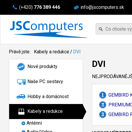
(+420)
776 389 446
info@jscomputers.sk
Právě jste:
Kabely a redukce
/
DVI
DVI
Nové produkty
NEJPRODÁVANĚJŠÍ
Naše PC sestavy
GEMBIRD Ka
Hobby a domácnost
PREMIUMCOR
Kabely a redukce
GEMBIRD R
Anténní
Audio/Video