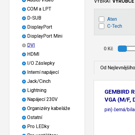
VYBRAT
VÝROBCE
COM a LPT
D-SUB
Aten
C-Tech
DisplayPort
DisplayPort Mini
DVI
HDMI
I/O Záslepky
Od Nejlevnějšíh
Interní napájecí
Jack/Cinch
Lightning
GEMBIRD R
VGA (M/F, 
Napájecí 230V
Organizéry kabeláže
pin) černá/bíla
Ostatní
Pro LEDky