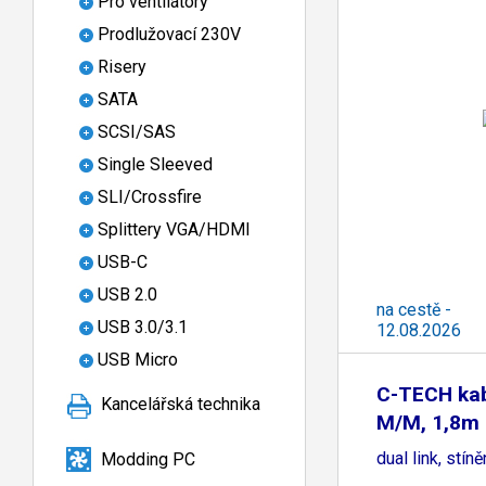
Pro ventilátory
Prodlužovací 230V
Risery
SATA
SCSI/SAS
Single Sleeved
SLI/Crossfire
Splittery VGA/HDMI
USB-C
USB 2.0
na cestě -
USB 3.0/3.1
12.08.2026
USB Micro
C-TECH kab
Kancelářská technika
M/M, 1,8m 
dual link, stín
Modding PC