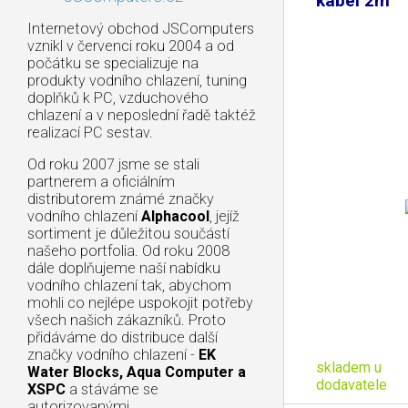
kabel 2m
Internetový obchod JSComputers
vznikl v červenci roku 2004 a od
počátku se specializuje na
produkty vodního chlazení, tuning
doplňků k PC, vzduchového
chlazení a v neposlední řadě taktéž
realizací PC sestav.
Od roku 2007 jsme se stali
partnerem a oficiálním
distributorem známé značky
vodního chlazení
Alphacool
, jejíž
sortiment je důležitou součástí
našeho portfolia. Od roku 2008
dále doplňujeme naší nabídku
vodního chlazení tak, abychom
mohli co nejlépe uspokojit potřeby
všech našich zákazníků. Proto
přidáváme do distribuce další
značky vodního chlazení -
EK
skladem u
Water Blocks, Aqua Computer a
dodavatele
XSPC
a stáváme se
autorizovanými