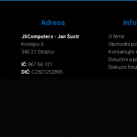
Adresa
Inf
JSComputers - Jan Šustr
O firmě
Krotějov 6
Obchodní p
340 21 Strážov
Kontaktujte 
Doručení a p
IČ:
867 66 121
Diskuzní fór
DIČ:
CZ821252895