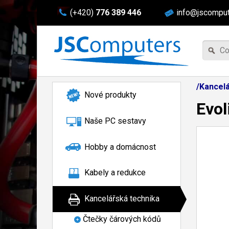
(+420)
776 389 446
info@jscomput
/Kancelá
Nové produkty
Evol
Naše PC sestavy
Hobby a domácnost
Kabely a redukce
Kancelářská technika
Čtečky čárových kódů