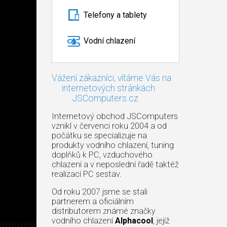
Telefony a tablety
Vodní chlazení
Vážení zákazníci, vítáme Vás na
internetových stránkách
JSComputers.cz
Internetový obchod JSComputers
vznikl v červenci roku 2004 a od
počátku se specializuje na
produkty vodního chlazení, tuning
doplňků k PC, vzduchového
chlazení a v neposlední řadě taktéž
realizací PC sestav.
Od roku 2007 jsme se stali
partnerem a oficiálním
distributorem známé značky
vodního chlazení
Alphacool
, jejíž