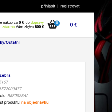
přihlásit
|
registrovat
 je nákup za
0 €
, do
dopravy
0
0 €
zdarma
Vám zbýva
800 €
ky/Ostatní
Zebra
5167
1572000477
íslo:
R5F002EAA
t produktu:
na objednávku