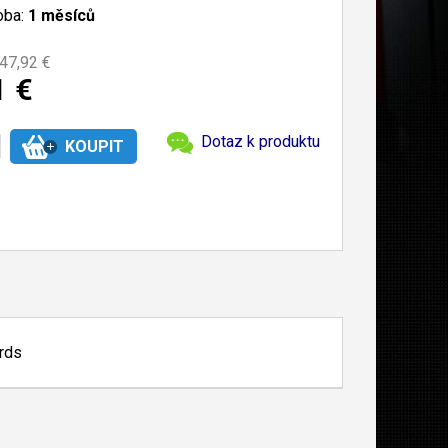
oba:
1 měsíců
47,92 €
1 €
Dotaz k produktu
ards