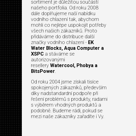
sortiment je důležitou součástí
našeho portfolia. Od roku 2008
dále doplňujeme naší nabídku
vodního chlazení tak, abychom
mohli co nejlépe uspokojit potřeby
všech našich zákazníků. Proto
přidáváme do distribuce další
značky vodního chlazení -
EK
Water Blocks, Aqua Computer a
XSPC
a stáváme se
autorizovanými
resellery
Watercool, Phobya a
BitsPower
.
Od roku 2004 jsme získali tisíce
spokojených zákazníků, především
díky nadstandardní podpoře při
řešení problémů s produkty, radami
s výběrem vhodných produktů a
podobně. Budeme rádi, pokud se
mezi naše zákazníky zařadíte i Vy.