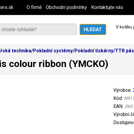
ers.sk
O firmě
Obchodní podmínky
Kontaktujte nás
V košíku
řská technika/Pokladní systémy/Pokladní tiskárny/TTR pás
is colour ribbon (YMCKO)
Výrobce:
Kód:
N91
EAN:
366
Výrobní č
Dostupnos