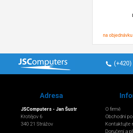
na objednávku
(+420)
Adresa
Inf
JSComputers - Jan Šustr
O firmě
Krotějov 6
Obchodní p
340 21 Strážov
Kontaktujte 
Doručení a p