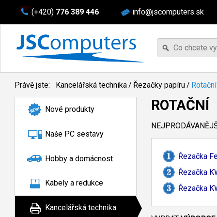
(+420)
776 389 446
info@jscomputers.sk
Právě jste:
Kancelářská technika
/
Řezačky papíru
/
Rotační
ROTAČNÍ
Nové produkty
NEJPRODÁVANĚJŠÍ
Naše PC sestavy
Řezačka Fe
Hobby a domácnost
Řezačka K
Kabely a redukce
Řezačka K
Kancelářská technika