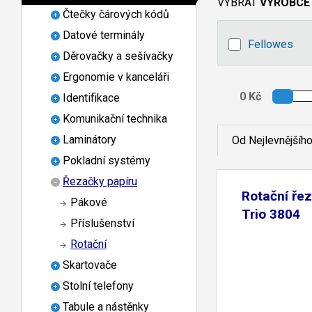
VYBRAT
VÝROBCE
Čtečky čárových kódů
Datové terminály
Fellowes
Děrovačky a sešívačky
Ergonomie v kanceláři
Identifikace
Komunikační technika
Laminátory
Od Nejlevnějšíh
Pokladní systémy
Řezačky papíru
Rotační ře
Pákové
Trio 3804
Příslušenství
Rotační
Skartovače
Stolní telefony
Tabule a nástěnky