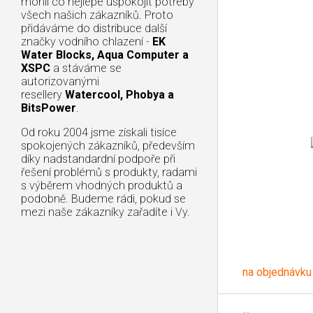
mohli co nejlépe uspokojit potřeby
všech našich zákazníků. Proto
přidáváme do distribuce další
značky vodního chlazení -
EK
Water Blocks, Aqua Computer a
XSPC
a stáváme se
autorizovanými
resellery
Watercool, Phobya a
BitsPower
.
Od roku 2004 jsme získali tisíce
spokojených zákazníků, především
díky nadstandardní podpoře při
řešení problémů s produkty, radami
s výběrem vhodných produktů a
podobně. Budeme rádi, pokud se
mezi naše zákazníky zařadíte i Vy.
na objednávku