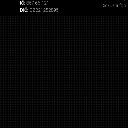
IČ:
867 66 121
Diskuzní fór
DIČ:
CZ821252895