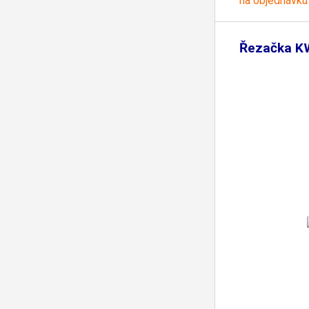
na objednávku
Řezačka K