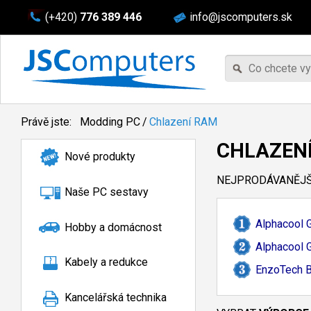
(+420)
776 389 446
info@jscomputers.sk
Právě jste:
Modding PC
/
Chlazení RAM
CHLAZEN
Nové produkty
NEJPRODÁVANĚJŠÍ
Naše PC sestavy
Alphacool 
Hobby a domácnost
Alphacool 
Kabely a redukce
EnzoTech 
Kancelářská technika