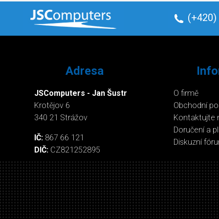
(+420)
Adresa
Inf
JSComputers - Jan Šustr
O firmě
Krotějov 6
Obchodní p
340 21 Strážov
Kontaktujte 
Doručení a p
IČ:
867 66 121
Diskuzní fór
DIČ:
CZ821252895