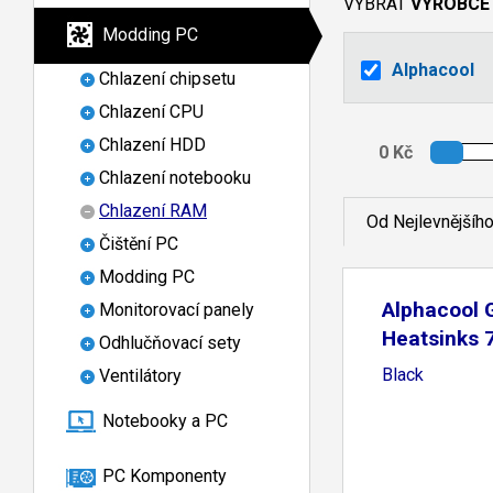
VYBRAT
VÝROBCE
Modding PC
Alphacool
Chlazení chipsetu
Chlazení CPU
Chlazení HDD
Chlazení notebooku
Chlazení RAM
Od Nejlevnějšíh
Čištění PC
Modding PC
Alphacool 
Monitorovací panely
Heatsinks 
Odhlučňovací sety
Black
Ventilátory
Notebooky a PC
PC Komponenty