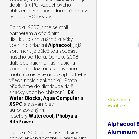
doplňků k PC, vzduchového
chlazení a v neposlední řadě taktéž
realizací PC sestav.
Od roku 2007 jsme se stali
partnerem a oficiálním
distributorem známé značky
vodního chlazení
Alphacool
, jejíž
sortiment je důležitou součástí
našeho portfolia. Od roku 2008
dále doplňujeme naší nabídku
vodního chlazení tak, abychom
mohli co nejlépe uspokojit potřeby
všech našich zákazníků. Proto
přidáváme do distribuce další
značky vodního chlazení -
EK
Water Blocks, Aqua Computer a
skladem u
XSPC
a stáváme se
výrobce
autorizovanými
resellery
Watercool, Phobya a
BitsPower
.
Alphacool 
Aluminium 
Od roku 2004 jsme získali tisíce
spokojených zákazníků, především