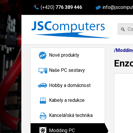
(+420)
776 389 446
info@jscomput
/Moddin
Nové produkty
Enz
Naše PC sestavy
Hobby a domácnost
Kabely a redukce
Kancelářská technika
Modding PC