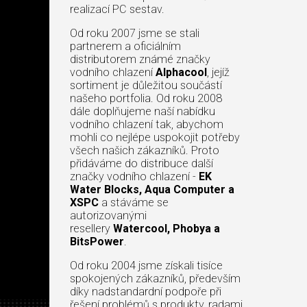
realizací PC sestav.
Od roku 2007 jsme se stali
partnerem a oficiálním
distributorem známé značky
vodního chlazení
Alphacool
, jejíž
sortiment je důležitou součástí
našeho portfolia. Od roku 2008
dále doplňujeme naší nabídku
vodního chlazení tak, abychom
mohli co nejlépe uspokojit potřeby
všech našich zákazníků. Proto
přidáváme do distribuce další
značky vodního chlazení -
EK
Water Blocks, Aqua Computer a
XSPC
a stáváme se
autorizovanými
resellery
Watercool, Phobya a
BitsPower
.
Od roku 2004 jsme získali tisíce
spokojených zákazníků, především
díky nadstandardní podpoře při
řešení problémů s produkty, radami