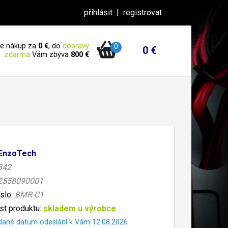
přihlásit
|
registrovat
 je nákup za
0 €
, do
dopravy
0
0 €
zdarma
Vám zbýva
800 €
EnzoTech
842
2558090001
íslo:
BMR-C1
t produktu:
skladem u výrobce
dané datum odeslání k Vám 12.08.2026