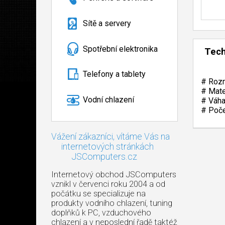
Sítě a servery
Spotřební elektronika
Tech
Telefony a tablety
# Rozm
# Mate
Vodní chlazení
# Váha
# Poče
Vážení zákazníci, vítáme Vás na
internetových stránkách
JSComputers.cz
Internetový obchod JSComputers
vznikl v červenci roku 2004 a od
počátku se specializuje na
produkty vodního chlazení, tuning
doplňků k PC, vzduchového
chlazení a v neposlední řadě taktéž