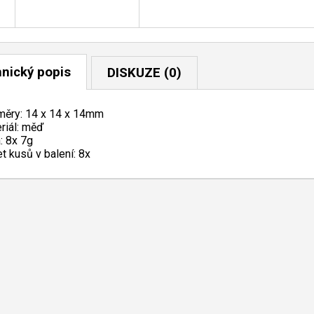
nický popis
DISKUZE (0)
ěry: 14 x 14 x 14mm
riál: měď
: 8x 7g
t kusů v balení: 8x