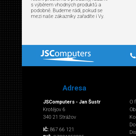
s výběrem vhodných produktů a
podobně. Budeme rádi, pokud se
mezi naše zákazníky zařadíte i Vy.
Adresa
JSComputers - Jan Šustr
O 
Krotějov 6
Ob
340 21 Strážov
Ko
Do
IČ:
867 66 121
Di