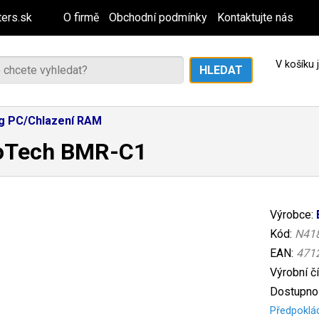
ers.sk
O firmě
Obchodní podmínky
Kontaktujte nás
V košíku
g PC/Chlazení RAM
oTech BMR-C1
Výrobce:
Kód:
N41
EAN:
471
Výrobní č
Dostupnos
Předpoklá