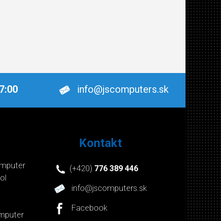
17:00
info@jscomputers.sk
Kontakt
mputer
(+420)
776 389 446
ol
info@jscomputers.sk
Facebook
mputer