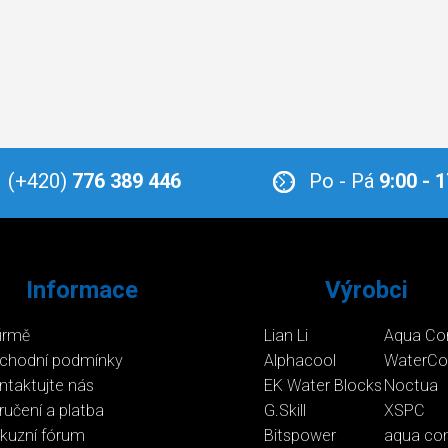
(+420)
776 389 446
Po - Pá
9:00 - 
Informace
Výrobci
firmě
Lian Li
Aqua Co
chodní podmínky
Alphacool
WaterCo
ntaktujte nás
EK Water Blocks
Noctua
ručení a platba
G.Skill
XSPC
skuzní fórum
Bitspower
aqua co