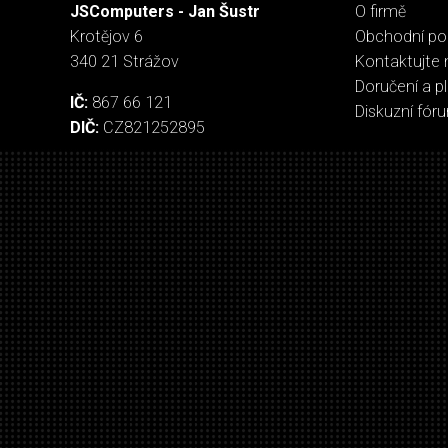
JSComputers - Jan Šustr
O firmě
Krotějov 6
Obchodní p
340 21 Strážov
Kontaktujte 
Doručení a p
IČ:
867 66 121
Diskuzní fór
DIČ:
CZ821252895