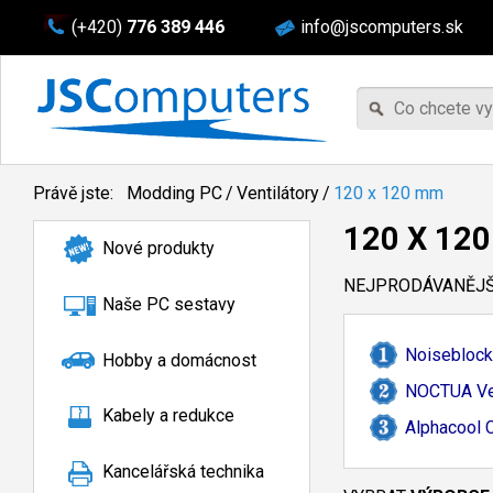
(+420)
776 389 446
info@jscomputers.sk
Právě jste:
Modding PC
/
Ventilátory
/
120 x 120 mm
120 X 12
Nové produkty
NEJPRODÁVANĚJŠÍ
Naše PC sestavy
Noiseblock
Hobby a domácnost
NOCTUA Ven
Kabely a redukce
Alphacool
Kancelářská technika