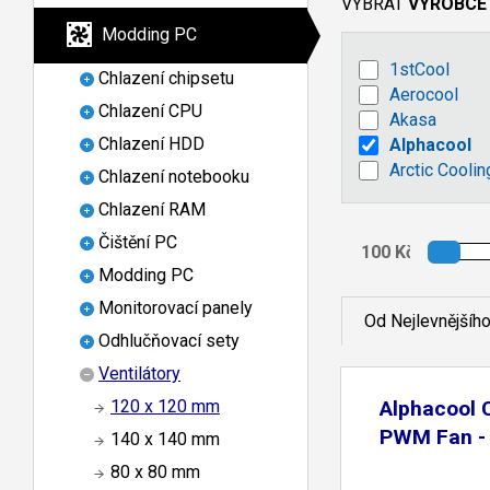
VYBRAT
VÝROBCE
Modding PC
1stCool
Chlazení chipsetu
Aerocool
Chlazení CPU
Akasa
Chlazení HDD
Alphacool
Arctic Coolin
Chlazení notebooku
Chlazení RAM
Čištění PC
Modding PC
Monitorovací panely
Od Nejlevnějšíh
Odhlučňovací sety
Ventilátory
120 x 120 mm
Alphacool
PWM Fan -
140 x 140 mm
80 x 80 mm