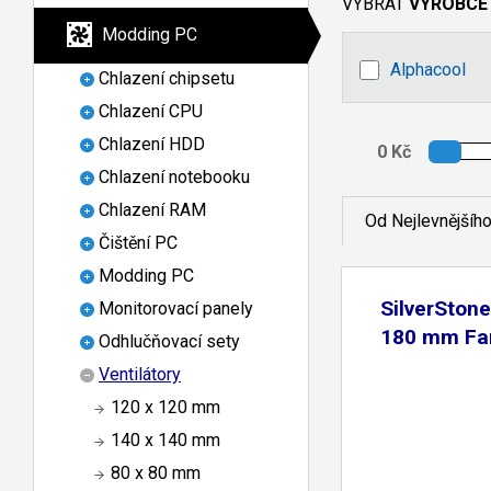
VYBRAT
VÝROBCE
Modding PC
Alphacool
Chlazení chipsetu
Chlazení CPU
Chlazení HDD
Chlazení notebooku
Chlazení RAM
Od Nejlevnějšíh
Čištění PC
Modding PC
SilverSton
Monitorovací panely
180 mm Fa
Odhlučňovací sety
Ventilátory
120 x 120 mm
140 x 140 mm
80 x 80 mm