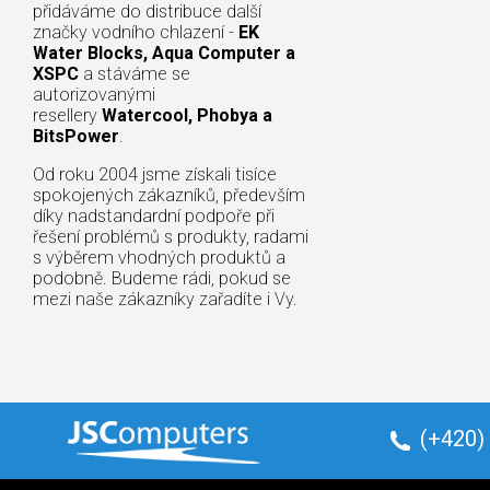
přidáváme do distribuce další
značky vodního chlazení -
EK
Water Blocks, Aqua Computer a
XSPC
a stáváme se
autorizovanými
resellery
Watercool, Phobya a
BitsPower
.
Od roku 2004 jsme získali tisíce
spokojených zákazníků, především
díky nadstandardní podpoře při
řešení problémů s produkty, radami
s výběrem vhodných produktů a
podobně. Budeme rádi, pokud se
mezi naše zákazníky zařadíte i Vy.
(+420)