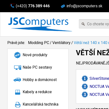
(+420)
776 389 446
info@jscomputers.sk
Právě jste:
Modding PC
/
Ventilátory
/
Větší než 140 x 14
VĚTŠÍ NE
Nové produkty
NEJPRODÁVANĚJŠÍ
Naše PC sestavy
SilverSton
Hobby a domácnost
NOCTUA Ven
Kabely a redukce
NOCTUA Ven
Kancelářská technika