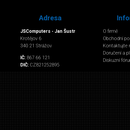
Adresa
Inf
JSComputers - Jan Šustr
O firmě
Krotějov 6
Obchodní p
340 21 Strážov
Kontaktujte 
Doručení a p
IČ:
867 66 121
Diskuzní fór
DIČ:
CZ821252895