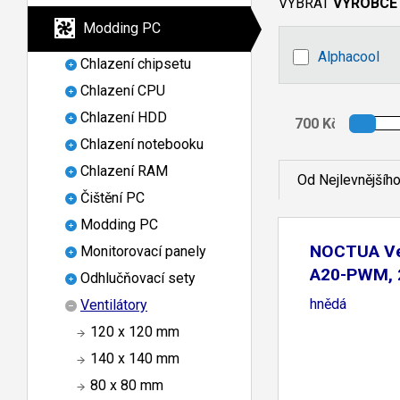
VYBRAT
VÝROBCE
Modding PC
Alphacool
Chlazení chipsetu
Chlazení CPU
Chlazení HDD
Chlazení notebooku
Chlazení RAM
Od Nejlevnějšíh
Čištění PC
Modding PC
NOCTUA Ven
Monitorovací panely
A20-PWM,
Odhlučňovací sety
hnědá
Ventilátory
120 x 120 mm
140 x 140 mm
80 x 80 mm