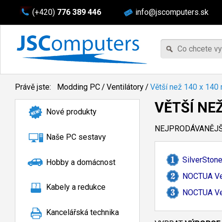
(+420)
776 389 446
info@jscomputers.sk
Právě jste:
Modding PC
/
Ventilátory
/
Větší než 140 x 14
VĚTŠÍ NE
Nové produkty
NEJPRODÁVANĚJŠÍ
Naše PC sestavy
SilverSton
Hobby a domácnost
NOCTUA Ven
Kabely a redukce
NOCTUA Ven
Kancelářská technika