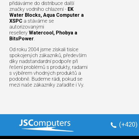
přidáváme do distribuce další
značky vodního chlazení -
EK
Water Blocks, Aqua Computer a
XSPC
a stáváme se
autorizovanými
resellery
Watercool, Phobya a
BitsPower
.
Od roku 2004 jsme získali tisíce
spokojených zákazníků, především
díky nadstandardní podpoře při
řešení problémů s produkty, radami
s výběrem vhodných produktů a
podobně. Budeme rádi, pokud se
mezi naše zákazníky zařadíte i Vy.
(+420)