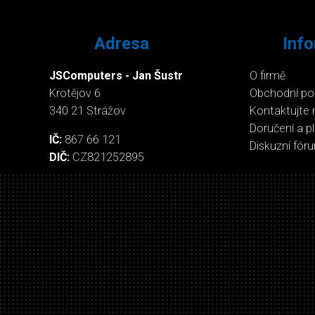
Adresa
Inf
JSComputers - Jan Šustr
O firmě
Krotějov 6
Obchodní p
340 21 Strážov
Kontaktujte 
Doručení a p
IČ:
867 66 121
Diskuzní fór
DIČ:
CZ821252895