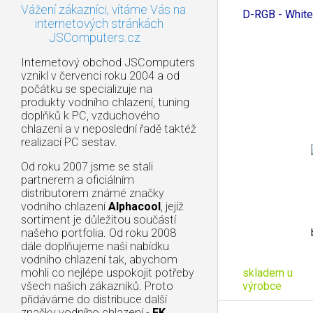
Vážení zákazníci, vítáme Vás na
D-RGB - White
internetových stránkách
JSComputers.cz
Internetový obchod JSComputers
vznikl v červenci roku 2004 a od
počátku se specializuje na
produkty vodního chlazení, tuning
doplňků k PC, vzduchového
chlazení a v neposlední řadě taktéž
realizací PC sestav.
Od roku 2007 jsme se stali
partnerem a oficiálním
distributorem známé značky
vodního chlazení
Alphacool
, jejíž
sortiment je důležitou součástí
našeho portfolia. Od roku 2008
dále doplňujeme naší nabídku
vodního chlazení tak, abychom
skladem u
mohli co nejlépe uspokojit potřeby
výrobce
všech našich zákazníků. Proto
přidáváme do distribuce další
značky vodního chlazení -
EK