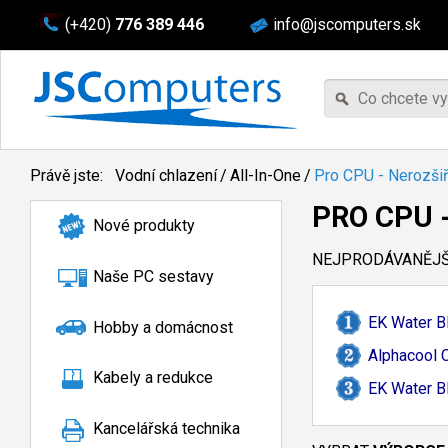
(+420)
776 389 446
info@jscomputers.sk
Právě jste:
Vodní chlazení
/
All-In-One
/
Pro CPU - Nerozšiř
PRO CPU 
Nové produkty
NEJPRODÁVANĚJŠÍ
Naše PC sestavy
EK Water B
Hobby a domácnost
Alphacool 
Kabely a redukce
EK Water B
Kancelářská technika