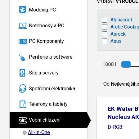
VYBRAT
VÝROBCE
Modding PC
Alphacool
Notebooky a PC
Arctic Coolin
Asrock
Asus
PC Komponenty
Periferie a software
Sítě a servery
Od Nejlevnějšíh
Spotřební elektronika
Telefony a tablety
EK Water B
Nucleus AI
Vodní chlazení
D-RGB
All-In-One