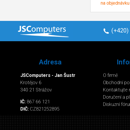
na objednávku
(+420)
Adresa
Inf
JSComputers - Jan Šustr
O firmě
Krotějov 6
Obchodní p
340 21 Strážov
Kontaktujte 
Doručení a p
IČ:
867 66 121
Diskuzní fór
DIČ:
CZ821252895