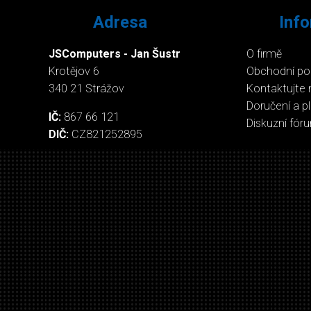
Adresa
Inf
JSComputers - Jan Šustr
O firmě
Krotějov 6
Obchodní p
340 21 Strážov
Kontaktujte 
Doručení a p
IČ:
867 66 121
Diskuzní fór
DIČ:
CZ821252895