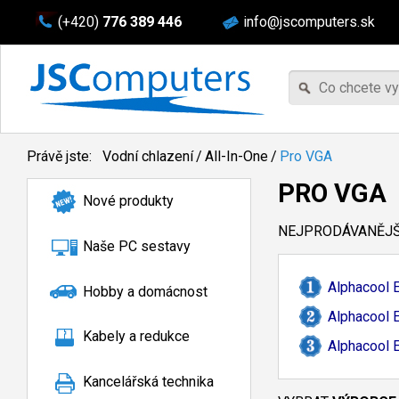
(+420)
776 389 446
info@jscomputers.sk
Právě jste:
Vodní chlazení
/
All-In-One
/
Pro VGA
PRO VGA
Nové produkty
NEJPRODÁVANĚJŠÍ
Naše PC sestavy
Alphacool 
Hobby a domácnost
Alphacool 
Kabely a redukce
Alphacool 
Kancelářská technika