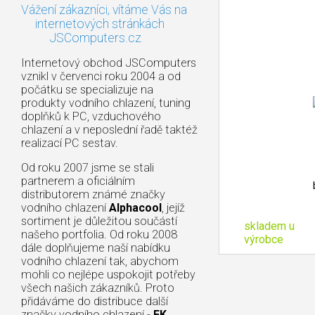
Vážení zákazníci, vítáme Vás na
internetových stránkách
JSComputers.cz
Internetový obchod JSComputers
vznikl v červenci roku 2004 a od
počátku se specializuje na
produkty vodního chlazení, tuning
doplňků k PC, vzduchového
chlazení a v neposlední řadě taktéž
realizací PC sestav.
Od roku 2007 jsme se stali
partnerem a oficiálním
distributorem známé značky
vodního chlazení
Alphacool
, jejíž
sortiment je důležitou součástí
skladem u
našeho portfolia. Od roku 2008
výrobce
dále doplňujeme naší nabídku
vodního chlazení tak, abychom
mohli co nejlépe uspokojit potřeby
všech našich zákazníků. Proto
přidáváme do distribuce další
značky vodního chlazení -
EK