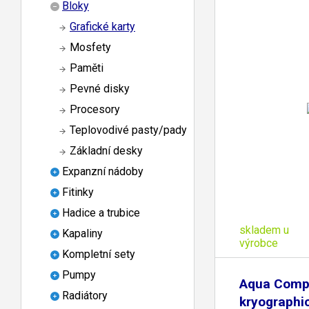
Bloky
Grafické karty
Mosfety
Paměti
Pevné disky
Procesory
Teplovodivé pasty/pady
Základní desky
Expanzní nádoby
Fitinky
Hadice a trubice
skladem u
Kapaliny
výrobce
Kompletní sety
Pumpy
Aqua Comp
Radiátory
kryographi