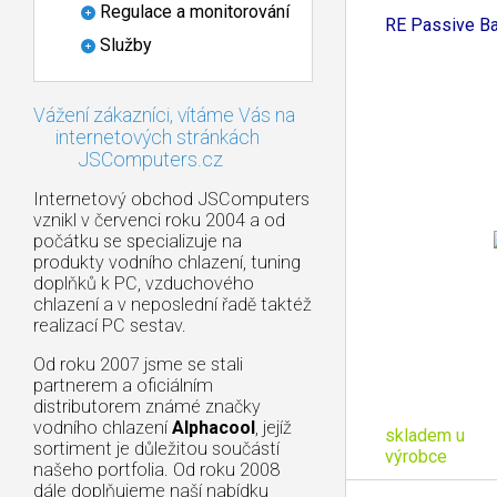
Regulace a monitorování
3090
RE Passive Ba
Služby
Vážení zákazníci, vítáme Vás na
internetových stránkách
JSComputers.cz
Internetový obchod JSComputers
vznikl v červenci roku 2004 a od
počátku se specializuje na
produkty vodního chlazení, tuning
doplňků k PC, vzduchového
chlazení a v neposlední řadě taktéž
realizací PC sestav.
Od roku 2007 jsme se stali
partnerem a oficiálním
distributorem známé značky
vodního chlazení
Alphacool
, jejíž
skladem u
sortiment je důležitou součástí
výrobce
našeho portfolia. Od roku 2008
dále doplňujeme naší nabídku