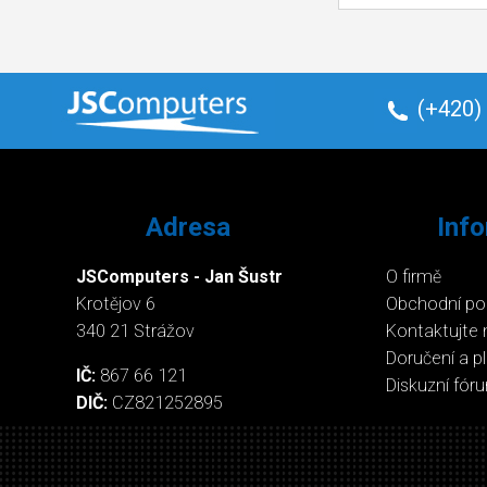
(+420)
Adresa
Inf
JSComputers - Jan Šustr
O firmě
Krotějov 6
Obchodní p
340 21 Strážov
Kontaktujte 
Doručení a p
IČ:
867 66 121
Diskuzní fór
DIČ:
CZ821252895