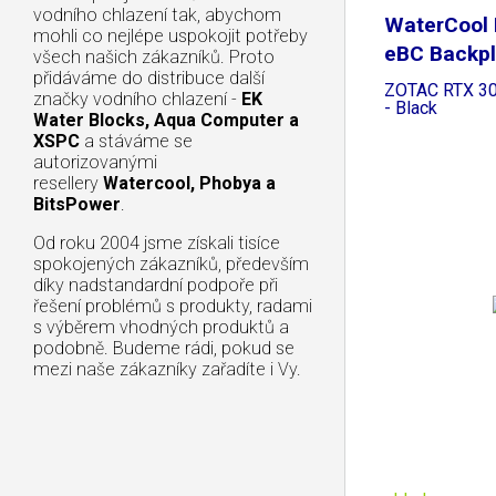
vodního chlazení tak, abychom
WaterCool H
mohli co nejlépe uspokojit potřeby
eBC Backpl
všech našich zákazníků. Proto
přidáváme do distribuce další
ZOTAC RTX 30
značky vodního chlazení -
EK
- Black
Water Blocks, Aqua Computer a
XSPC
a stáváme se
autorizovanými
resellery
Watercool, Phobya a
BitsPower
.
Od roku 2004 jsme získali tisíce
spokojených zákazníků, především
díky nadstandardní podpoře při
řešení problémů s produkty, radami
s výběrem vhodných produktů a
podobně. Budeme rádi, pokud se
mezi naše zákazníky zařadíte i Vy.