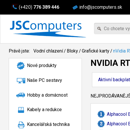
(+420)
776 389 446
info@jscomputers.sk
Právě jste:
Vodní chlazení
/
Bloky
/
Grafické karty
/
nVidia 
NVIDIA R
Nové produkty
Aktivní backpla
Naše PC sestavy
Hobby a domácnost
NEJPRODÁVANĚJŠÍ
Kabely a redukce
Alphacool 
Alphacool 
Kancelářská technika