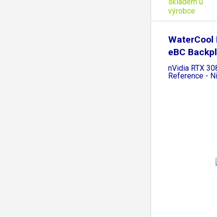
skladem u
výrobce
WaterCool H
eBC Backpl
nVidia RTX 3
Reference - N