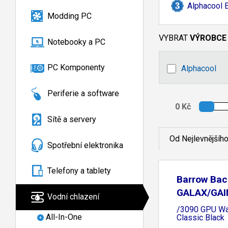
Alphacool 
Modding PC
VYBRAT
VÝROBCE
Notebooky a PC
PC Komponenty
Alphacool
Periferie a software
Sítě a servery
Od Nejlevnějšíh
Spotřební elektronika
Telefony a tablety
Barrow Bac
GALAX/GA
Vodní chlazení
3080
/3090 GPU Wa
All-In-One
Classic Black