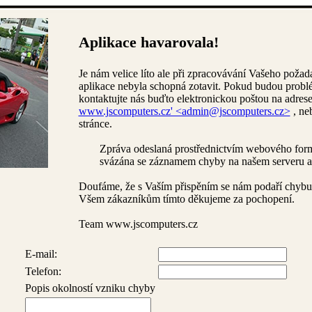
Aplikace havarovala!
Je nám velice líto ale při zpracovávání Vašeho požad
aplikace nebyla schopná zotavit. Pokud budou problé
kontaktujte nás buďto elektronickou poštou na adres
www.jscomputers.cz' <admin@jscomputers.cz>
, ne
stránce.
Zpráva odeslaná prostřednictvím webového for
svázána se záznamem chyby na našem serveru a
Doufáme, že s Vaším přispěním se nám podaří chybu c
Všem zákazníkům tímto děkujeme za pochopení.
Team
www.jscomputers.cz
E-mail:
Telefon:
Popis okolností vzniku chyby