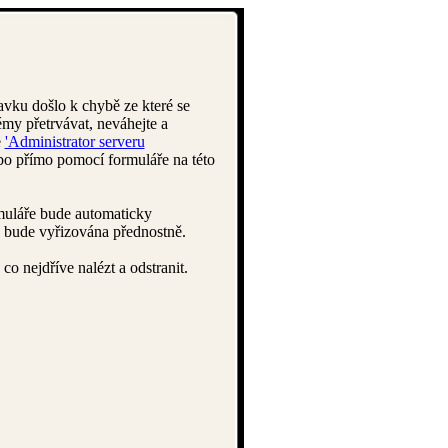
avku došlo k chybě ze které se
my přetrvávat, neváhejte a
e
'Administrator serveru
bo přímo pomocí formuláře na této
muláře bude automaticky
 bude vyřizována přednostně.
o nejdříve nalézt a odstranit.