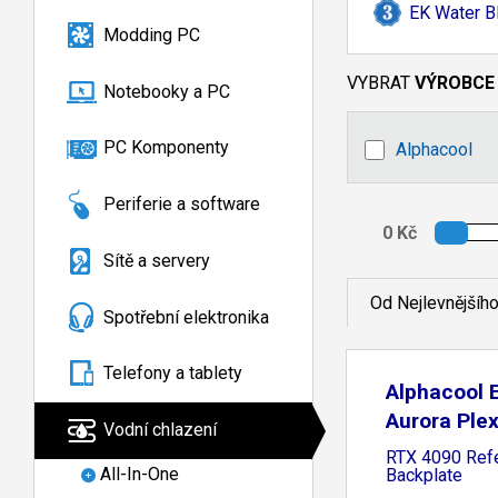
EK Water B
Modding PC
VYBRAT
VÝROBCE
Notebooky a PC
PC Komponenty
Alphacool
Periferie a software
Sítě a servery
Od Nejlevnějšíh
Spotřební elektronika
Telefony a tablety
Alphacool 
Aurora Ple
Vodní chlazení
RTX 4090 Ref
All-In-One
Backplate