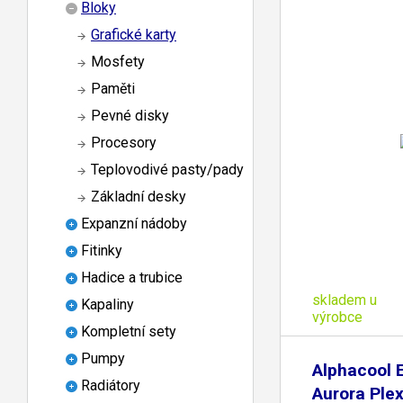
Bloky
Grafické karty
Mosfety
Paměti
Pevné disky
Procesory
Teplovodivé pasty/pady
Základní desky
Expanzní nádoby
Fitinky
Hadice a trubice
skladem u
Kapaliny
výrobce
Kompletní sety
Pumpy
Alphacool 
Radiátory
Aurora Ple