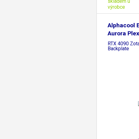
skladem u
výrobce
Alphacool 
Aurora Ple
RTX 4090 Zota
Backplate