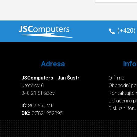
(+420)
Adresa
Inf
JSComputers - Jan Šustr
O firmě
Krotějov 6
Obchodní p
340 21 Strážov
Kontaktujte 
Doručení a p
IČ:
867 66 121
Diskuzní fór
DIČ:
CZ821252895