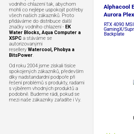
vodního chlazení tak, abychom
Alphacool 
mohli co nejlépe uspokojit potřeby
Aurora Ple
všech našich zákazníků. Proto
přidáváme do distribuce další
RTX 4090 MSI
značky vodního chlazení -
EK
GamingX/Supr
Water Blocks, Aqua Computer a
Backplate
XSPC
a stáváme se
autorizovanými
resellery
Watercool, Phobya a
BitsPower
.
Od roku 2004 jsme získali tisíce
spokojených zákazníků, především
díky nadstandardní podpoře při
řešení problémů s produkty, radami
s výběrem vhodných produktů a
podobně. Budeme rádi, pokud se
mezi naše zákazníky zařadíte i Vy.