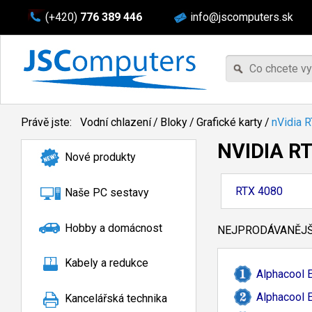
(+420)
776 389 446
info@jscomputers.sk
Právě jste:
Vodní chlazení
/
Bloky
/
Grafické karty
/
nVidia 
NVIDIA R
Nové produkty
RTX 4080
Naše PC sestavy
Hobby a domácnost
NEJPRODÁVANĚJŠÍ
Kabely a redukce
Alphacool 
Alphacool 
Kancelářská technika