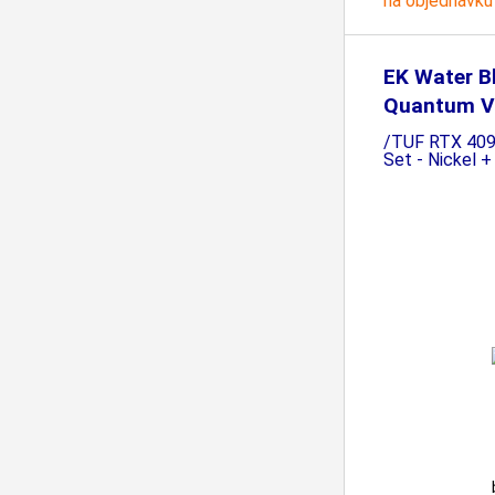
na objednávku
EK Water B
Quantum Ve
/TUF RTX 40
Set - Nickel +