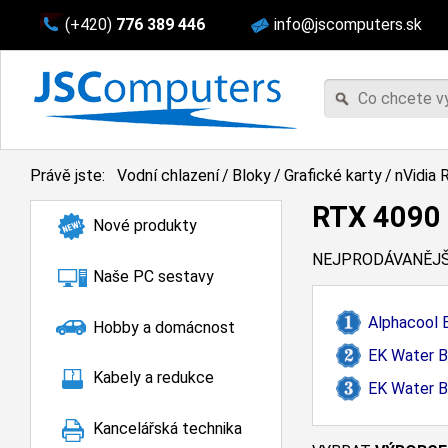
(+420)
776 389 446
info@jscomputers.sk
Právě jste:
Vodní chlazení
/
Bloky
/
Grafické karty
/
nVidia 
RTX 4090
Nové produkty
NEJPRODÁVANĚJŠ
Naše PC sestavy
Alphacool 
Hobby a domácnost
EK Water B
Kabely a redukce
EK Water B
Kancelářská technika