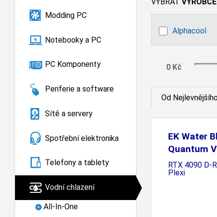
VYBRAT
VÝROBCE
Modding PC
Alphacool
Notebooky a PC
PC Komponenty
Periferie a software
Od Nejlevnějšíh
Sítě a servery
EK Water B
Spotřební elektronika
Quantum V
Telefony a tablety
RTX 4090 D-RG
Plexi
Vodní chlazení
All-In-One