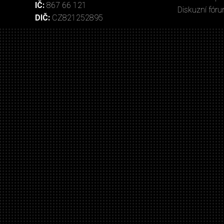
IČ:
867 66 121
Diskuzní fór
DIČ:
CZ821252895