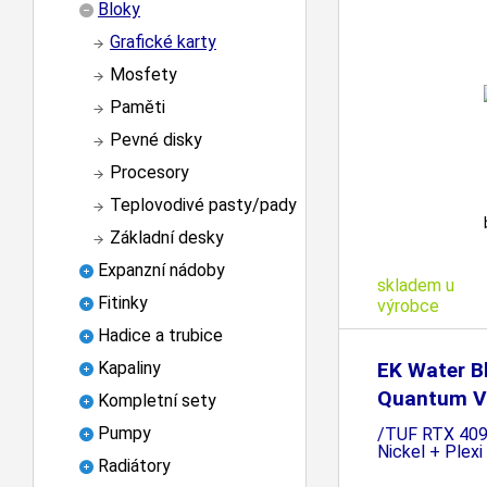
Bloky
Grafické karty
Mosfety
Paměti
Pevné disky
Procesory
Teplovodivé pasty/pady
Základní desky
Expanzní nádoby
skladem u
Fitinky
výrobce
Hadice a trubice
EK Water B
Kapaliny
Quantum Ve
Kompletní sety
Pumpy
/TUF RTX 409
Nickel + Plexi
Radiátory