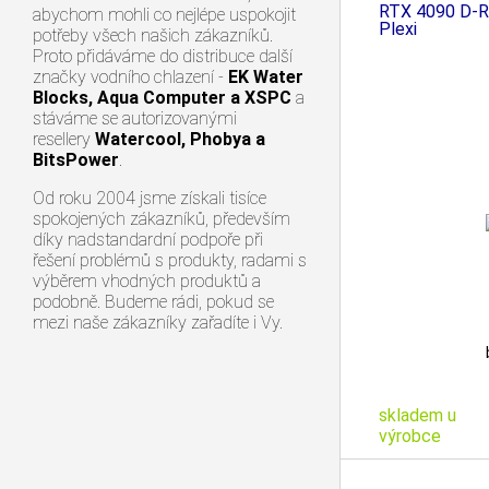
RTX 4090 D-RG
abychom mohli co nejlépe uspokojit
Plexi
potřeby všech našich zákazníků.
Proto přidáváme do distribuce další
značky vodního chlazení -
EK Water
Blocks, Aqua Computer a XSPC
a
stáváme se autorizovanými
resellery
Watercool, Phobya a
BitsPower
.
Od roku 2004 jsme získali tisíce
spokojených zákazníků, především
díky nadstandardní podpoře při
řešení problémů s produkty, radami s
výběrem vhodných produktů a
podobně. Budeme rádi, pokud se
mezi naše zákazníky zařadíte i Vy.
skladem u
výrobce