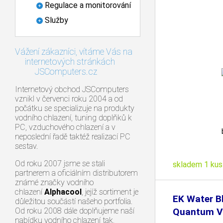
Regulace a monitorování
Služby
Vážení zákazníci, vítáme Vás na
internetových stránkách
JSComputers.cz
Internetový obchod JSComputers
vznikl v červenci roku 2004 a od
počátku se specializuje na produkty
vodního chlazení, tuning doplňků k
PC, vzduchového chlazení a v
neposlední řadě taktéž realizací PC
sestav.
Od roku 2007 jsme se stali
skladem 1 kus
partnerem a oficiálním distributorem
známé značky vodního
chlazení
Alphacool
, jejíž sortiment je
EK Water B
důležitou součástí našeho portfolia.
Od roku 2008 dále doplňujeme naší
Quantum Ve
nabídku vodního chlazení tak,