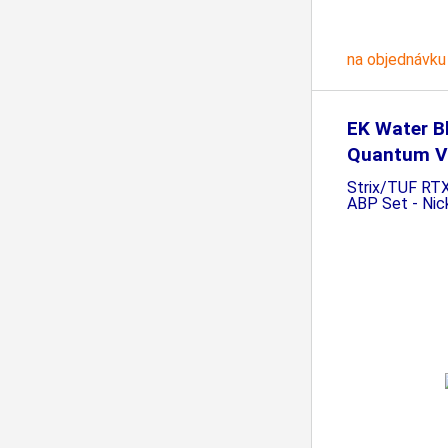
na objednávku
EK Water B
Quantum V
Strix/TUF RT
ABP Set - Nick