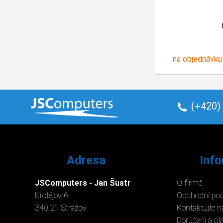
na objednávku
(+420)
Adresa
Inf
JSComputers - Jan Šustr
O firmě
Krotějov 6
Obchodní po
340 21 Strážov
Kontaktujte n
Doručení a pl