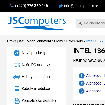
(+420)
776 389 446
info@jscomputers.sk
Právě jste:
Vodní chlazení
/
Bloky
/
Procesory
/
Intel 1366
INTEL 13
Nové produkty
NEJPRODÁVANĚJŠÍ
Naše PC sestavy
Alphacool E
Hobby a domácnost
Alphacool 
Kabely a redukce
Alphacool E
Kancelářská technika