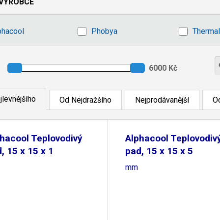
VÝROBCE
phacool
Phobya
Thermal
jlevnějšího
Od Nejdražšího
Nejprodávanější
Od
hacool Teplovodivý
Alphacool Teplovodiv
, 15 x 15 x 1
pad, 15 x 15 x 5
mm