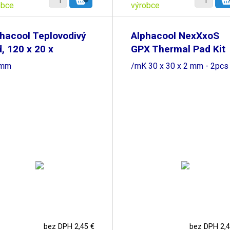
obce
výrobce
hacool Teplovodivý
Alphacool NexXxoS
, 120 x 20 x
GPX Thermal Pad Kit
3W
 mm
/mK 30 x 30 x 2 mm - 2pcs
bez DPH 2,45 €
bez DPH 2,4