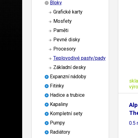
Bloky
Grafické karty
Mosfety
Paměti
Pevné disky
Procesory
Teplovodivé pasty/pady
Základní desky
Expanzní nádoby
skl
Fitinky
výr
Hadice a trubice
Alp
Kapaliny
The
Kompletní sety
Pumpy
0.5
Radiátory