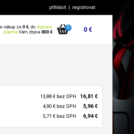
přihlásit
|
registrovat
 je nákup za
0 €
, do
dopravy
0
0 €
zdarma
Vám zbýva
800 €
16,81 €
13,88 €
bez DPH
5,96 €
4,90 €
bez DPH
6,94 €
5,71 €
bez DPH