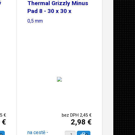
ý
Thermal Grizzly Minus
Pad 8 - 30 x 30 x
0,5 mm
5 €
bez DPH 2,45 €
 €
2,98 €
na cestě -