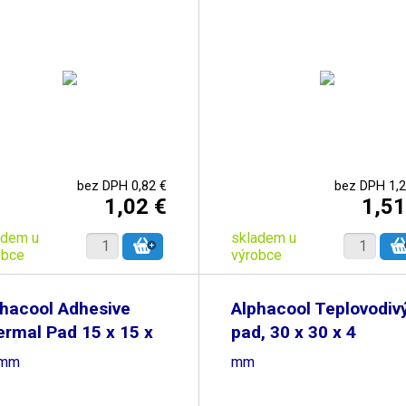
bez DPH 0,82 €
bez DPH 1,2
1,02 €
1,51
adem u
skladem u
obce
výrobce
hacool Adhesive
Alphacool Teplovodiv
rmal Pad 15 x 15 x
pad, 30 x 30 x 4
 mm
mm