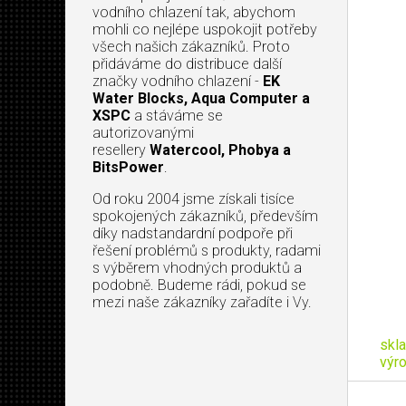
vodního chlazení tak, abychom
mohli co nejlépe uspokojit potřeby
všech našich zákazníků. Proto
přidáváme do distribuce další
značky vodního chlazení -
EK
Water Blocks, Aqua Computer a
XSPC
a stáváme se
autorizovanými
resellery
Watercool, Phobya a
BitsPower
.
Od roku 2004 jsme získali tisíce
spokojených zákazníků, především
díky nadstandardní podpoře při
řešení problémů s produkty, radami
s výběrem vhodných produktů a
podobně. Budeme rádi, pokud se
mezi naše zákazníky zařadíte i Vy.
skl
výr