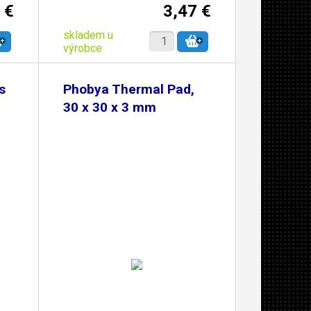
 €
3,47 €
skladem u
výrobce
s
Phobya Thermal Pad,
30 x 30 x 3 mm