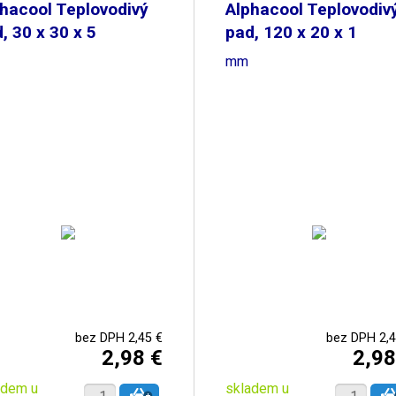
hacool Teplovodivý
Alphacool Teplovodiv
, 30 x 30 x 5
pad, 120 x 20 x 1
mm
bez DPH 2,45 €
bez DPH 2,4
2,98 €
2,98
adem u
skladem u