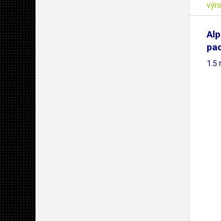
výr
Alp
pad
1.5