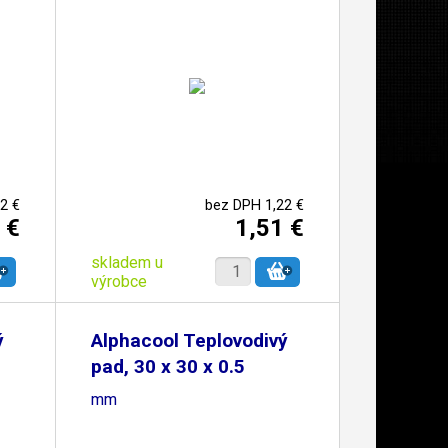
2 €
bez DPH 1,22 €
 €
1,51 €
skladem u
výrobce
ý
Alphacool Teplovodivý
pad, 30 x 30 x 0.5
mm