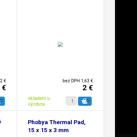
2 €
bez DPH 1,63 €
 €
2 €
skladem u
výrobce
ý
Phobya Thermal Pad,
15 x 15 x 3 mm