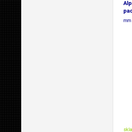
Alp
pad
mm
skl