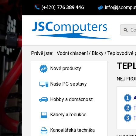
(+420)
776 389 446
info@jscomput
Právě jste:
Vodní chlazení
/
Bloky
/
Teplovodivé 
TEP
Nové produkty
NEJPROD
Naše PC sestavy
A
Hobby a domácnost
T
Kabely a redukce
T
Kancelářská technika