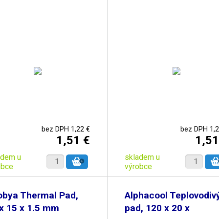
bez DPH 1,22 €
bez DPH 1,2
1,51 €
1,51
adem u
skladem u
obce
výrobce
obya Thermal Pad,
Alphacool Teplovodiv
x 15 x 1.5 mm
pad, 120 x 20 x