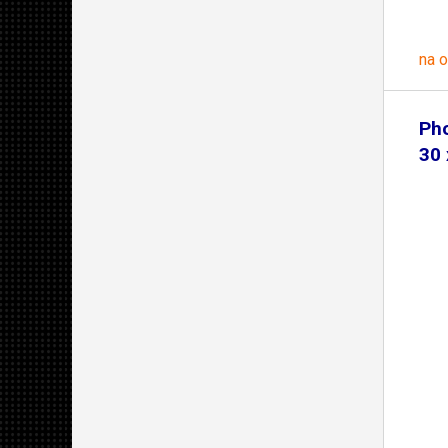
na 
Ph
30 