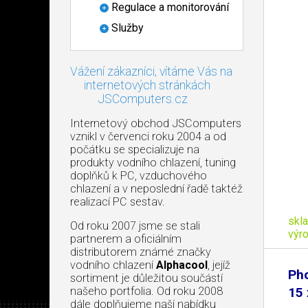
Regulace a monitorování
Služby
Vážení zákazníci, vítáme Vás na
internetových stránkách
JSComputers.cz
Internetový obchod JSComputers
vznikl v červenci roku 2004 a od
počátku se specializuje na
produkty vodního chlazení, tuning
doplňků k PC, vzduchového
chlazení a v neposlední řadě taktéž
realizací PC sestav.
skl
Od roku 2007 jsme se stali
výr
partnerem a oficiálním
distributorem známé značky
vodního chlazení
Alphacool
, jejíž
Ph
sortiment je důležitou součástí
našeho portfolia. Od roku 2008
15 
dále doplňujeme naší nabídku