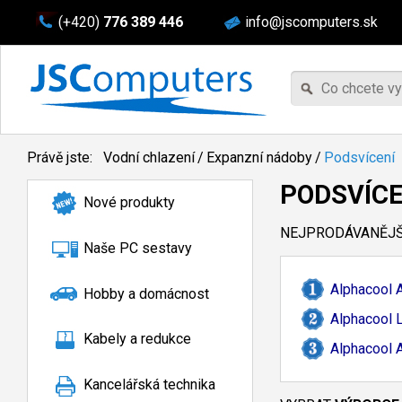
(+420)
776 389 446
info@jscomputers.sk
Právě jste:
Vodní chlazení
/
Expanzní nádoby
/
Podsvícení
PODSVÍCE
Nové produkty
NEJPRODÁVANĚJŠÍ
Naše PC sestavy
Alphacool 
Hobby a domácnost
Alphacool 
Kabely a redukce
Alphacool 
Kancelářská technika