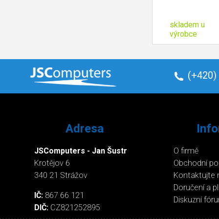
skladem u
výrobce
(+420)
Adresa
Inf
JSComputers - Jan Šustr
O firmě
Krotějov 6
Obchodní p
340 21 Strážov
Kontaktujte 
Doručení a p
IČ:
867 66 121
Diskuzní fór
DIČ:
CZ821252895