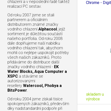
13mm
chlazení a v neposlední řadě taktéž
Chrome - Digi
realizací PC sestav.
Od roku 2007 jsme se stali
partnerem a oficiálním
distributorem známé značky
vodního chlazení
Alphacool
, jejíž
sortiment je důležitou součástí
našeho portfolia. Od roku 2008
dále doplňujeme naší nabídku
vodního chlazení tak, abychom
mohli co nejlépe uspokojit potřeby
všech našich zákazníků. Proto
přidáváme do distribuce další
značky vodního chlazení -
EK
Water Blocks, Aqua Computer a
XSPC
a stáváme se
autorizovanými
resellery
Watercool, Phobya a
BitsPower
.
skladem u
výrobce
Od roku 2004 jsme získali tisíce
spokojených zákazníků, především
díky nadstandardní podpoře při