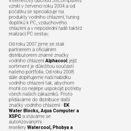
Internetový obchod JSComputers
vznikl v červenci roku 2004 a od
počátku se specializuje na
produkty vodního chlazení, tuning
doplňků k PC, vzduchového
chlazení a v neposlední řadě taktéž
realizací PC sestav.
Od roku 2007 jsme se stali
partnerem a oficiálním
distributorem známé značky
vodního chlazení
Alphacool
, jejíž
sortiment je důležitou součástí
našeho portfolia. Od roku 2008
dále doplňujeme naší nabídku
vodního chlazení tak, abychom
mohli co nejlépe uspokojit potřeby
všech našich zákazníků. Proto
přidáváme do distribuce další
značky vodního chlazení -
EK
Water Blocks, Aqua Computer a
XSPC
a stáváme se
autorizovanými
resellery
Watercool, Phobya a