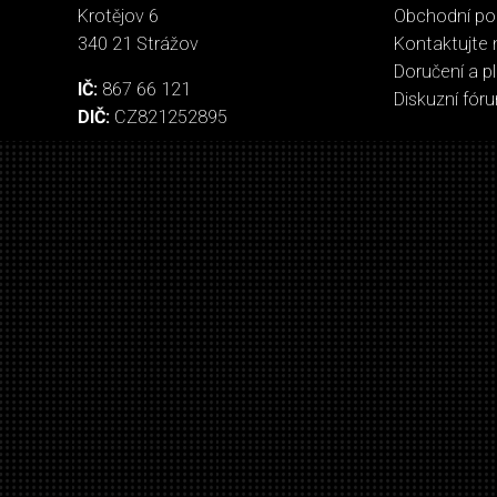
Krotějov 6
Obchodní p
340 21 Strážov
Kontaktujte 
Doručení a p
IČ:
867 66 121
Diskuzní fór
DIČ:
CZ821252895