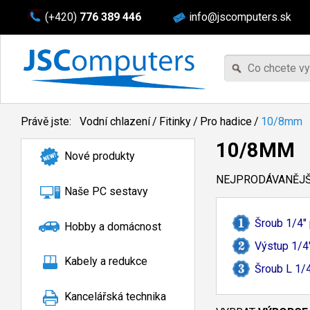
(+420)
776 389 446
info@jscomputers.sk
Právě jste:
Vodní chlazení
/
Fitinky
/
Pro hadice
/
10/8mm
10/8MM
Nové produkty
NEJPRODÁVANĚJŠÍ
Naše PC sestavy
Šroub 1/
4"
Hobby a domácnost
Výstup 1/
4
Kabely a redukce
Šroub L 1/
Kancelářská technika