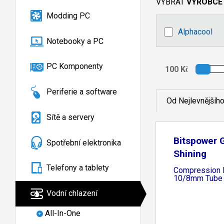
VYBRAT
VÝROBCE
Modding PC
Alphacool
Notebooky a PC
PC Komponenty
Periferie a software
Od Nejlevnějšíh
Sítě a servery
Bitspower G
Spotřební elektronika
Shining
Telefony a tablety
Compression F
10/8mm Tube
Vodní chlazení
All-In-One