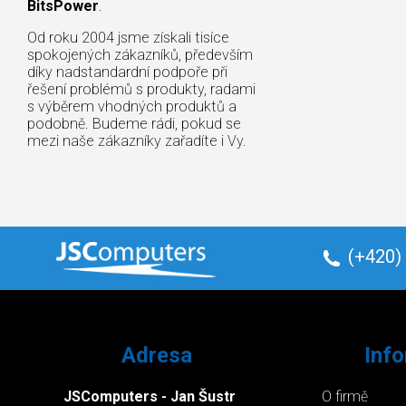
BitsPower
.
Od roku 2004 jsme získali tisíce
spokojených zákazníků, především
díky nadstandardní podpoře při
řešení problémů s produkty, radami
s výběrem vhodných produktů a
podobně. Budeme rádi, pokud se
mezi naše zákazníky zařadíte i Vy.
(+420)
Adresa
Inf
JSComputers - Jan Šustr
O firmě