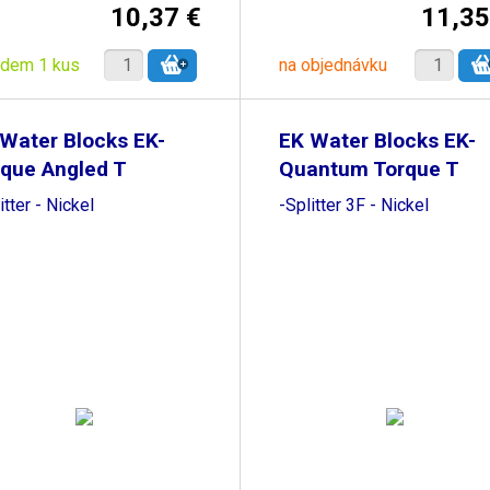
10,37 €
11,35
adem 1 kus
na objednávku
Water Blocks EK-
EK Water Blocks EK-
que Angled T
Quantum Torque T
itter - Nickel
-Splitter 3F - Nickel