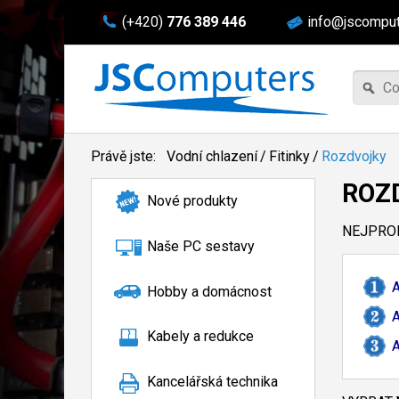
(+420)
776 389 446
info@jscomput
Právě jste:
Vodní chlazení
/
Fitinky
/
Rozdvojky
ROZ
Nové produkty
NEJPROD
Naše PC sestavy
A
Hobby a domácnost
A
Kabely a redukce
A
Kancelářská technika