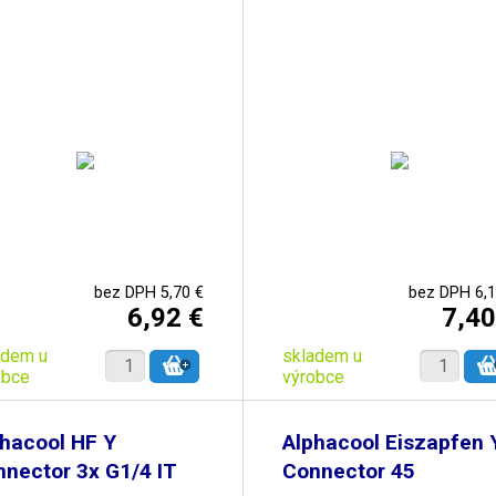
bez DPH 5,70 €
bez DPH 6,1
6,92 €
7,40
adem u
skladem u
obce
výrobce
hacool HF Y
Alphacool Eiszapfen 
nector 3x G1/4 IT
Connector 45