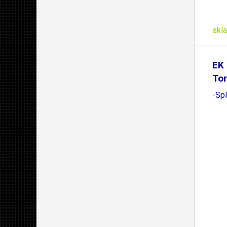
skl
EK 
Tor
-Spl