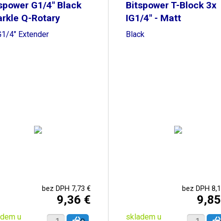
spower G1/4" Black
Bitspower T-Block 3x
rkle Q-Rotary
IG1/4" - Matt
G1/4" Extender
Black
bez DPH 7,73 €
bez DPH 8,1
9,36 €
9,85
adem u
skladem u