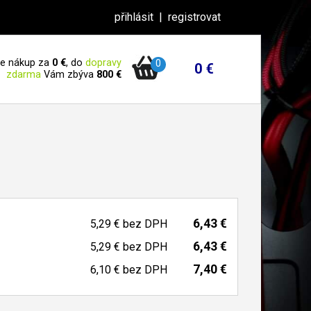
přihlásit
|
registrovat
 je nákup za
0 €
, do
dopravy
0
0 €
zdarma
Vám zbýva
800 €
6,43 €
5,29 €
bez DPH
6,43 €
5,29 €
bez DPH
7,40 €
6,10 €
bez DPH