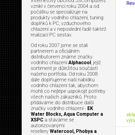
Internetový obchod JSComputers
Rev
vznikl v červenci roku 2004 a od
počátku se specializuje na
produkty vodního chlazení, tuning
doplňků k PC, vzduchového
chlazení a v neposlední řadě taktéž
realizací PC sestav.
Od roku 2007 jsme se stali
partnerem a oficiálním
distributorem známé značky
vodního chlazení
Alphacool
, jejíž
sortiment je důležitou součástí
našeho portfolia. Od roku 2008
dále doplňujeme naší nabídku
vodního chlazení tak, abychom
mohli co nejlépe uspokojit potřeby
všech našich zákazníků. Proto
přidáváme do distribuce další
značky vodního chlazení -
EK
Water Blocks, Aqua Computer a
skl
XSPC
a stáváme se
výr
autorizovanými
resellery
Watercool, Phobya a