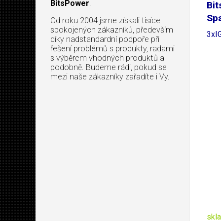
BitsPower
.
Bit
Spa
Od roku 2004 jsme získali tisíce
spokojených zákazníků, především
3xI
díky nadstandardní podpoře při
řešení problémů s produkty, radami
s výběrem vhodných produktů a
podobně. Budeme rádi, pokud se
mezi naše zákazníky zařadíte i Vy.
skl