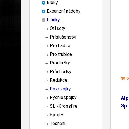
Bloky
Expanzní nádoby
Fitinky
Offsety
Příslušenství
Pro hadice
Pro trubice
Prodlužky
Průchodky
na 
Redukce
Rozdvojky
Al
Rychlospojky
Spl
SLI/Crossfire
Spojky
Těsnění