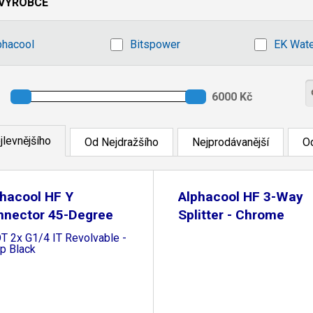
VÝROBCE
phacool
Bitspower
EK Wate
jlevnějšího
Od Nejdražšího
Nejprodávanější
Od
hacool HF Y
Alphacool HF 3-Way
nnector 45-Degree
Splitter - Chrome
 G1
T 2x G1/4 IT Revolvable -
p Black