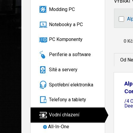
VYBRAT
Modding PC
Al
Notebooky a PC
PC Komponenty
Periferie a software
Od Ne
Sítě a servery
Alp
Spotřební elektronika
Co
1x
Telefony a tablety
/4 O
Dee
Vodní chlazení
All-In-One