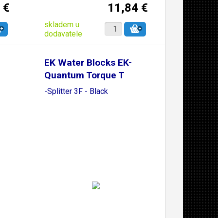
 €
11,84 €
skladem u
dodavatele
EK Water Blocks EK-
Quantum Torque T
-Splitter 3F - Black