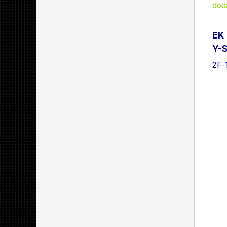
dod
EK 
Y-S
2F-