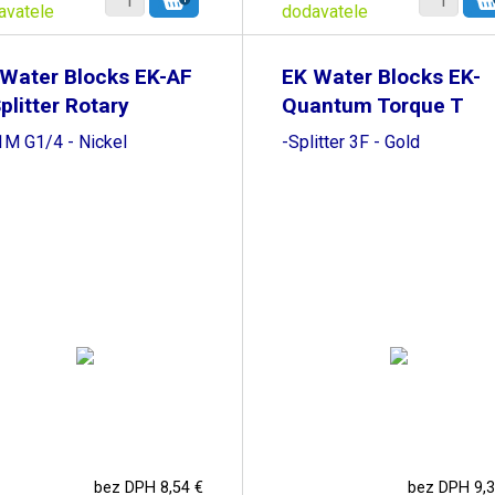
avatele
dodavatele
Water Blocks EK-AF
EK Water Blocks EK-
plitter Rotary
Quantum Torque T
1M G1/4 - Nickel
-Splitter 3F - Gold
bez DPH 8,54 €
bez DPH 9,3