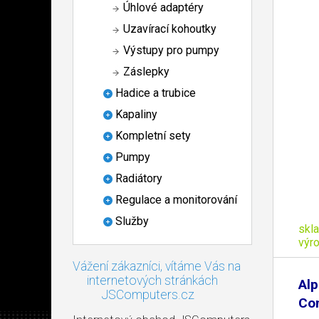
Úhlové adaptéry
Uzavírací kohoutky
Výstupy pro pumpy
Záslepky
Hadice a trubice
Kapaliny
Kompletní sety
Pumpy
Radiátory
Regulace a monitorování
Služby
skl
výr
Vážení zákazníci, vítáme Vás na
internetových stránkách
Alp
JSComputers.cz
Con