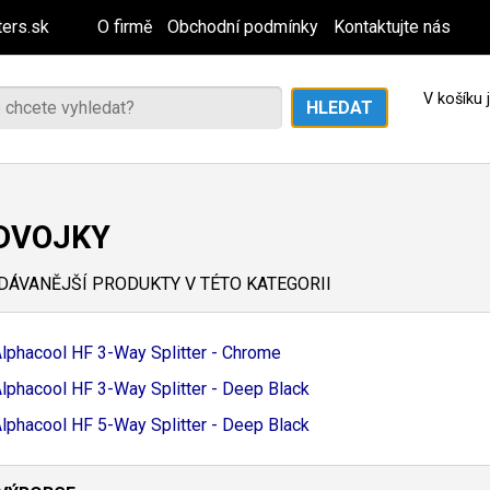
ers.sk
O firmě
Obchodní podmínky
Kontaktujte nás
V košíku
DVOJKY
ÁVANĚJŠÍ PRODUKTY V TÉTO KATEGORII
lphacool HF 3-
Way Splitter - Chrome
lphacool HF 3-
Way Splitter - Deep Black
lphacool HF 5-
Way Splitter - Deep Black