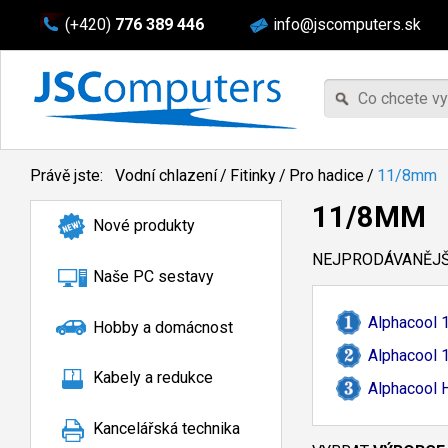
(+420)
776 389 446
info@jscomputers.sk
Právě jste:
Vodní chlazení
/
Fitinky
/
Pro hadice
/
11/8mm
11/8MM
Nové produkty
NEJPRODÁVANĚJŠÍ
Naše PC sestavy
Alphacool 
Hobby a domácnost
Alphacool 
Kabely a redukce
Alphacool H
Kancelářská technika