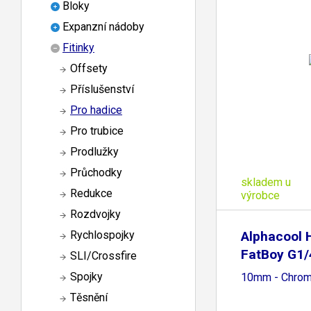
Bloky
Expanzní nádoby
Fitinky
Offsety
Příslušenství
Pro hadice
Pro trubice
Prodlužky
Průchodky
skladem u
Redukce
výrobce
Rozdvojky
Alphacool H
Rychlospojky
FatBoy G1/
SLI/Crossfire
Spojky
10mm - Chro
Těsnění