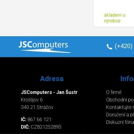
skladem u
výrobce
(+420)
Adresa
Inf
JSComputers - Jan Šustr
O firmě
Krotějov 6
Obchodní p
340 21 Strážov
Kontaktujte 
Doručení a p
IČ:
867 66 121
Diskuzní fór
DIČ:
CZ821252895