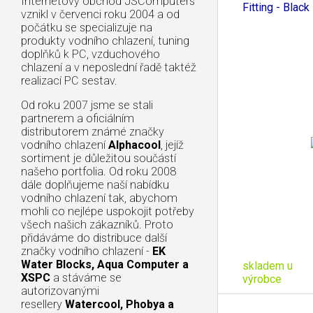
Internetový obchod JSComputers
Fitting - Black
vznikl v červenci roku 2004 a od
počátku se specializuje na
produkty vodního chlazení, tuning
doplňků k PC, vzduchového
chlazení a v neposlední řadě taktéž
realizací PC sestav.
Od roku 2007 jsme se stali
partnerem a oficiálním
distributorem známé značky
vodního chlazení
Alphacool
, jejíž
sortiment je důležitou součástí
našeho portfolia. Od roku 2008
dále doplňujeme naší nabídku
vodního chlazení tak, abychom
mohli co nejlépe uspokojit potřeby
všech našich zákazníků. Proto
přidáváme do distribuce další
značky vodního chlazení -
EK
Water Blocks, Aqua Computer a
skladem u
XSPC
a stáváme se
výrobce
autorizovanými
resellery
Watercool, Phobya a