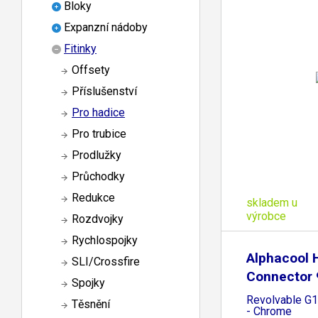
Bloky
Expanzní nádoby
Fitinky
Offsety
Příslušenství
Pro hadice
Pro trubice
Prodlužky
Průchodky
Redukce
skladem u
výrobce
Rozdvojky
Rychlospojky
Alphacool 
SLI/Crossfire
Connector 
Spojky
Revolvable G
Těsnění
- Chrome