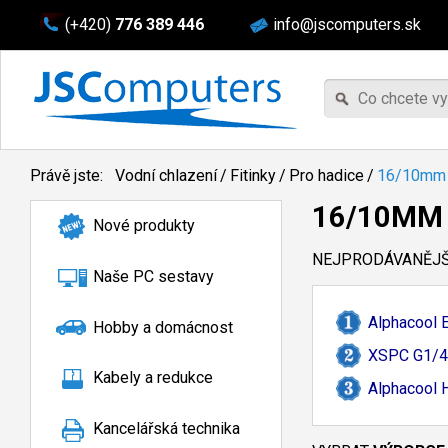
(+420)
776 389 446
info@jscomputers.sk
Právě jste:
Vodní chlazení
/
Fitinky
/
Pro hadice
/
16/10mm
16/10MM
Nové produkty
NEJPRODÁVANĚJŠÍ
Naše PC sestavy
Alphacool 
Hobby a domácnost
XSPC G1/
4
Kabely a redukce
Alphacool 
Kancelářská technika