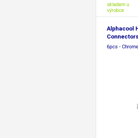
skladem u
výrobce
Alphacool 
Connectors
16/10mm
6pcs - Chrom