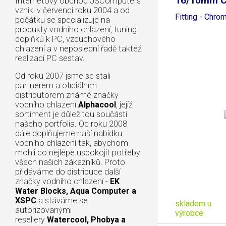
16/10mm C
Internetový obchod JSComputers
vznikl v červenci roku 2004 a od
Fitting - Chro
počátku se specializuje na
produkty vodního chlazení, tuning
doplňků k PC, vzduchového
chlazení a v neposlední řadě taktéž
realizací PC sestav.
Od roku 2007 jsme se stali
partnerem a oficiálním
distributorem známé značky
vodního chlazení
Alphacool
, jejíž
sortiment je důležitou součástí
našeho portfolia. Od roku 2008
dále doplňujeme naší nabídku
vodního chlazení tak, abychom
mohli co nejlépe uspokojit potřeby
všech našich zákazníků. Proto
přidáváme do distribuce další
značky vodního chlazení -
EK
Water Blocks, Aqua Computer a
XSPC
a stáváme se
skladem u
autorizovanými
výrobce
resellery
Watercool, Phobya a