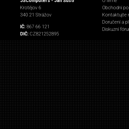
JSComputers - Jan Šustr
O firmě
Krotějov 6
Obchodní p
340 21 Strážov
Kontaktujte 
Doručení a p
IČ:
867 66 121
Diskuzní fór
DIČ:
CZ821252895