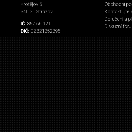
Krotějov 6
Obchodní p
340 21 Strážov
Kontaktujte 
Doručení a p
IČ:
867 66 121
Diskuzní fór
DIČ:
CZ821252895