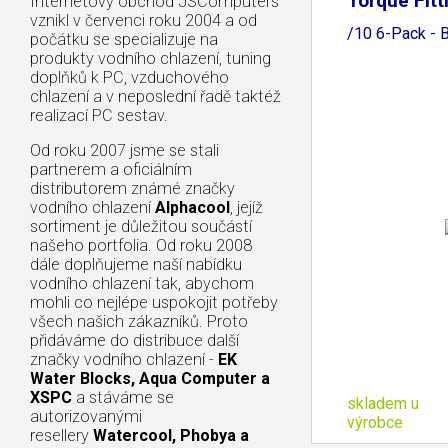
Torque Fit
Internetový obchod JSComputers
vznikl v červenci roku 2004 a od
/10 6-Pack - 
počátku se specializuje na
produkty vodního chlazení, tuning
doplňků k PC, vzduchového
chlazení a v neposlední řadě taktéž
realizací PC sestav.
Od roku 2007 jsme se stali
partnerem a oficiálním
distributorem známé značky
vodního chlazení
Alphacool
, jejíž
sortiment je důležitou součástí
našeho portfolia. Od roku 2008
dále doplňujeme naší nabídku
vodního chlazení tak, abychom
mohli co nejlépe uspokojit potřeby
všech našich zákazníků. Proto
přidáváme do distribuce další
značky vodního chlazení -
EK
Water Blocks, Aqua Computer a
XSPC
a stáváme se
skladem u
autorizovanými
výrobce
resellery
Watercool, Phobya a