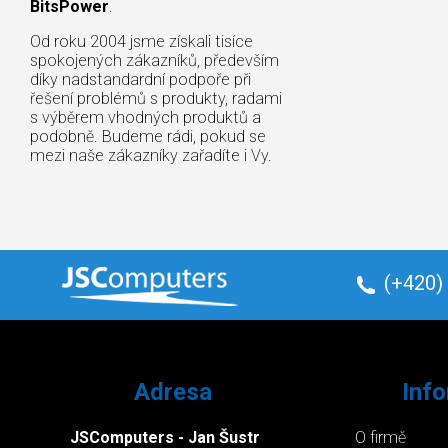
BitsPower
.
Od roku 2004 jsme získali tisíce
spokojených zákazníků, především
díky nadstandardní podpoře při
řešení problémů s produkty, radami
s výběrem vhodných produktů a
podobně. Budeme rádi, pokud se
mezi naše zákazníky zařadíte i Vy.
(+420)
Adresa
Inf
JSComputers - Jan Šustr
O firmě