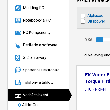
VYBRAT
VÝROBCE
Modding PC
Alphacool
Notebooky a PC
Bitspower
PC Komponenty
Periferie a software
Od Nejlevnějšíh
Sítě a servery
Spotřební elektronika
EK Water B
Torque Fit
Telefony a tablety
/10 - Nickel
Vodní chlazení
All-In-One